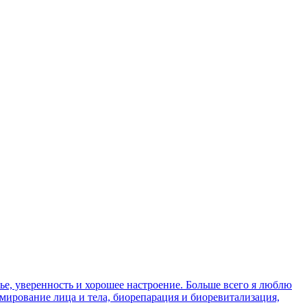
ье, уверенность и хорошее настроение. Больше всего я люблю
мирование лица и тела, биорепарация и биоревитализация,