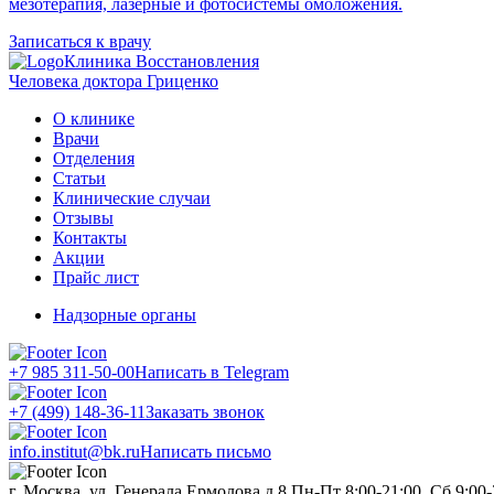
мезотерапия, лазерные и фотосистемы омоложения.
Записаться к врачу
Клиника Восстановления
Человека доктора Гриценко
О клинике
Врачи
Отделения
Статьи
Клинические случаи
Отзывы
Контакты
Акции
Прайс лист
Надзорные органы
+7 985 311-50-00
Написать в Telegram
+7 (499) 148-36-11
Заказать звонок
info.institut@bk.ru
Написать письмо
г. Москва, ул. Генерала Ермолова д.8
Пн-Пт 8:00-21:00, Сб 9:00-