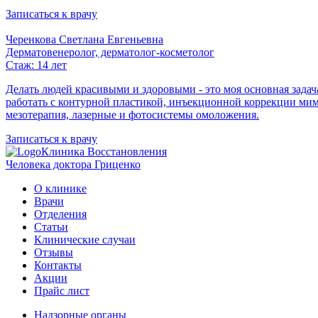
Записаться к врачу
Черенкова Светлана Евгеньевна
Дерматовенеролог, дерматолог-косметолог
Стаж: 14 лет
Делать людей красивыми и здоровыми - это моя основная задач
работать с контурной пластикой, инъекционной коррекции мим
мезотерапия, лазерные и фотосистемы омоложения.
Записаться к врачу
Клиника Восстановления
Человека доктора Гриценко
О клинике
Врачи
Отделения
Статьи
Клинические случаи
Отзывы
Контакты
Акции
Прайс лист
Надзорные органы