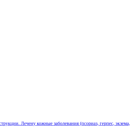
рукции. Лечену кожные заболевания (псориаз, герпес, экзема,