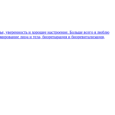
ье, уверенность и хорошее настроение. Больше всего я люблю
мирование лица и тела, биорепарация и биоревитализация,