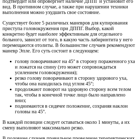
подтвердит или опровергнет наличие ДППГ и установит его
вид. В противном случае, а также при нарушении техники
выполнения можно ухудшить свое состояние.
Существует более 5 различных маневров для купирования
приступа головокружения при ДППГ. Выбор, какой
конкретно будет наиболее эффективным для отдельного
больного, зависит от того, в какую часть лабиринтита у него
перемещаются отолиты. В большинстве случаев рекомендуют
маневр Эпле. Его суть состоит в следующем:
голову поворачивают на 45° в сторону пораженного уха
и ложатся на спину (это может сопровождаться
усилением головокружения);
резко голову поворачивают в сторону здорового уха,
чтобы она находилась под углом 45°;
продолжают поворот на здоровую сторону всем телом
так, чтобы в конечной точке лицо было направлено
вниз;
поднимаются в сидячее положение, сохраняя наклон
головы на 45°.
В каждой позиции следует оставаться около 1 минуты, а их
смену выполняют максимально резко.
В половине случаев правильное проведение терапевтических