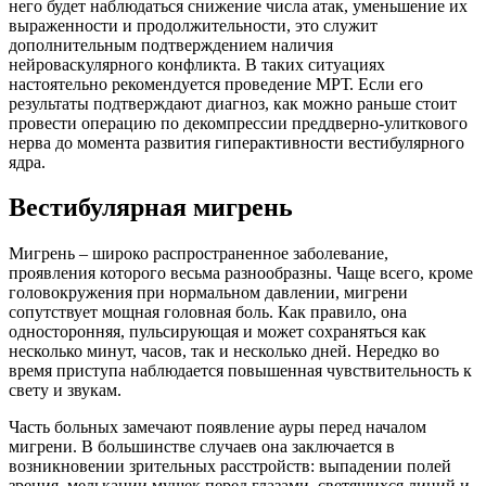
него будет наблюдаться снижение числа атак, уменьшение их
выраженности и продолжительности, это служит
дополнительным подтверждением наличия
нейроваскулярного конфликта. В таких ситуациях
настоятельно рекомендуется проведение МРТ. Если его
результаты подтверждают диагноз, как можно раньше стоит
провести операцию по декомпрессии преддверно-улиткового
нерва до момента развития гиперактивности вестибулярного
ядра.
Вестибулярная мигрень
Мигрень – широко распространенное заболевание,
проявления которого весьма разнообразны. Чаще всего, кроме
головокружения при нормальном давлении, мигрени
сопутствует мощная головная боль. Как правило, она
односторонняя, пульсирующая и может сохраняться как
несколько минут, часов, так и несколько дней. Нередко во
время приступа наблюдается повышенная чувствительность к
свету и звукам.
Часть больных замечают появление ауры перед началом
мигрени. В большинстве случаев она заключается в
возникновении зрительных расстройств: выпадении полей
зрения, мелькании мушек перед глазами, светящихся линий и