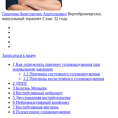
Гриценко Константин Анатольевич
Вертеброневролог,
мануальный терапевт
Стаж: 32 года
Записаться к врачу
1
Как определить причину головокружения при
нормальном давлении
1.1
Причины системного головокружения
1.2
Причины несистемного головокружения
2
ДППГ
3
Болезнь Меньера
4
Вестибулярный нейронит
5
Двусторонняя вестибулопатия
6
Нейроваскулярный конфликт
7
Вестибулярная мигрень
8
Психогенное головокружение