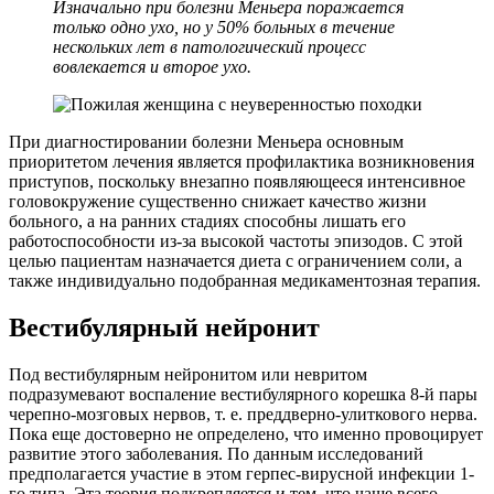
Изначально при болезни Меньера поражается
только одно ухо, но у 50% больных в течение
нескольких лет в патологический процесс
вовлекается и второе ухо.
При диагностировании болезни Меньера основным
приоритетом лечения является профилактика возникновения
приступов, поскольку внезапно появляющееся интенсивное
головокружение существенно снижает качество жизни
больного, а на ранних стадиях способны лишать его
работоспособности из-за высокой частоты эпизодов. С этой
целью пациентам назначается диета с ограничением соли, а
также индивидуально подобранная медикаментозная терапия.
Вестибулярный нейронит
Под вестибулярным нейронитом или невритом
подразумевают воспаление вестибулярного корешка 8-й пары
черепно-мозговых нервов, т. е. преддверно-улиткового нерва.
Пока еще достоверно не определено, что именно провоцирует
развитие этого заболевания. По данным исследований
предполагается участие в этом герпес-вирусной инфекции 1-
го типа. Эта теория подкрепляется и тем, что чаще всего