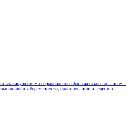
ванных нарушениями гормонального фона женского организма.
 невынашивания беременности, планированию и ведению