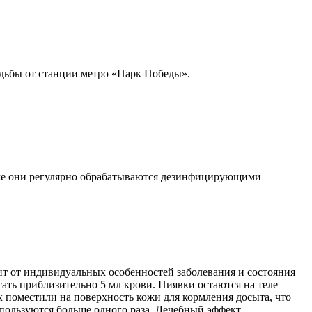
дьбы от станции метро «Парк Победы».
кже они регулярно обрабатываются дезинфицирующими
ит от индивидуальных особенностей заболевания и состояния
сать приблизительно 5 мл крови. Пиявки остаются на теле
х поместили на поверхность кожи для кормления досыта, что
используются больше одного раза. Лечебный эффект