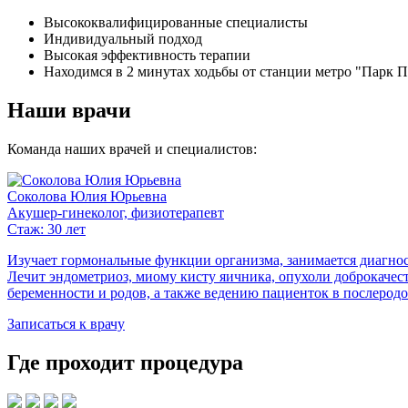
Высококвалифицированные специалисты
Индивидуальный подход
Высокая эффективность терапии
Находимся в 2 минутах ходьбы от станции метро "Парк 
Наши врачи
Команда наших врачей и специалистов:
Соколова Юлия Юрьевна
Акушер-гинеколог, физиотерапевт
Стаж: 30 лет
Изучает гормональные функции организма, занимается диагно
Лечит эндометриоз, миому кисту яичника, опухоли доброкаче
беременности и родов, а также ведению пациенток в послеродо
Записаться к врачу
Где проходит процедура