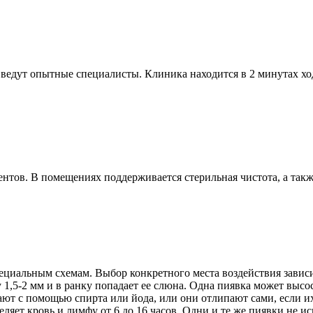
 ведут опытные специалисты. Клиника находится в 2 минутах хо
нтов. В помещениях поддерживается стерильная чистота, а та
пециальным схемам. Выбор конкретного места воздействия завис
 1,5-2 мм и в ранку попадает ее слюна. Одна пиявка может высо
имают с помощью спирта или йода, или они отлипают сами, если и
деляет кровь и лимфу от 6 до 16 часов. Одни и те же пиявки не 