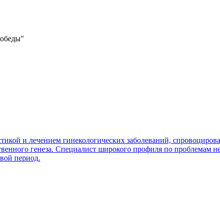
Победы"
стикой и лечением гинекологических заболеваний, спровоциро
ственного генеза. Специалист широкого профиля по проблемам
вой период.