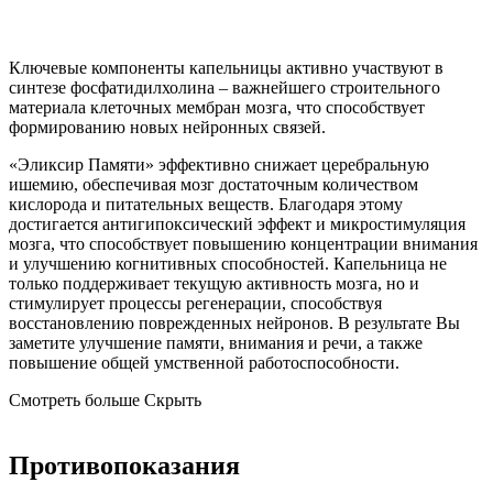
К
лючев
ые
компонент
ы
капельницы
активно участвуют в
синтезе фосфатидилхолина – важнейшего строительного
материала клеточных мембран мозга, что способствует
формированию новых нейронных связей.
«Эликсир Памяти» эффективно снижает церебральную
ишемию, обеспечивая мозг достаточным количеством
кислорода и питательных веществ. Благодаря этому
достигается антигипоксический эффект и микростимуляция
мозга, что способствует повышению концентрации внимания
и улучшению когнитивных способностей.
Капельница не
только поддерживает текущую активность мозга, но и
стимулирует процессы регенерации, способствуя
восстановлению поврежденных нейронов. В результате Вы
заметите улучшение памяти, внимания и речи, а также
повышение общей умственной работоспособности.
Смотреть больше
Скрыть
Противопоказания