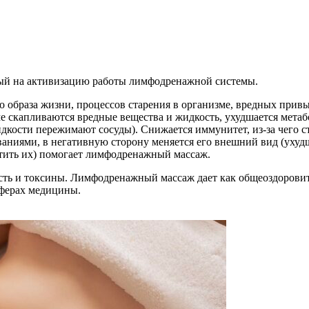
й на активизацию работы лимфодренажной системы.
о образа жизни, процессов старения в организме, вредных прив
е скапливаются вредные вещества и жидкость, ухудшается метаб
кости пережимают сосуды). Снижается иммунитет, из-за чего ст
аниями, в негативную сторону меняется его внешний вид (ухудш
ратить их) помогает лимфодренажный массаж.
сть и токсины. Лимфодренажный массаж дает как общеоздоровит
сферах медицины.