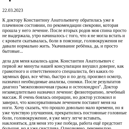
22.03.2023
К доктору Константину Анатольевичу обратилась уже в
плачевном состоянии, по рекомендации свекрови, которая
прошла у него лечение. После вторых родов моя спина просто
не выдержала, утро начиналось с того, что я не могла встать и
с кровати скатывалась, боли в пояснице, головокружения не
давали нормально жить. Укачивание ребёнка, да, и просто
бытовые
...
дела для меня казались адом. Константин Анатольевич с
первой же минуты нашей консультации внушил доверие, как
грамотного и ответственного специалиста, без каких-то
заумных фраз, все чётко, быстро и по делу, произвел осмотр,
назначил необходимые анализы, снимки. После результатов
диагноз "межпозвоночная грыжа и остеохондроз". Доктор
незамедлительно назначил лечение: физиотерапию, лечебный
массаж. Я очень боялась операции, но доктор успокоил и
заверил, что консервативным лечением поставит меня на
ноги. Хочу сказать, что прошло довольно мало времени, но я
уже чувствую улучшения, прекратились постоянные головные
боли, головокружение, я уже могу легче вставать,
наклоняться, для меня это уже победа, работа ещё предстоит
большая, но я уже счастлива. Однозначно, рекомендую