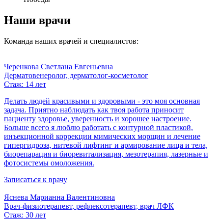
Наши врачи
Команда наших врачей и специалистов:
Черенкова Светлана Евгеньевна
Дерматовенеролог, дерматолог-косметолог
Стаж: 14 лет
Делать людей красивыми и здоровыми - это моя основная
задача. Приятно наблюдать как твоя работа приносит
пациенту здоровье, уверенность и хорошее настроение.
Больше всего я люблю работать с контурной пластикой,
инъекционной коррекции мимических морщин и лечение
гипергидроза, нитевой лифтинг и армирование лица и тела,
биорепарация и биоревитализация, мезотерапия, лазерные и
фотосистемы омоложения.
Записаться к врачу
Яснева Марианна Валентиновна
Врач-физиотерапевт, рефлексотерапевт, врач ЛФК
Стаж: 30 лет