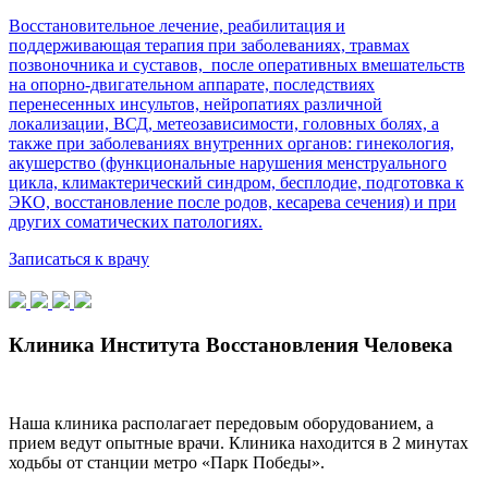
Восстановительное лечение, реабилитация и
поддерживающая терапия при заболеваниях, травмах
позвоночника и суставов, после оперативных вмешательств
на опорно-двигательном аппарате, последствиях
перенесенных инсультов, нейропатиях различной
локализации, ВСД, метеозависимости, головных болях, а
также при заболеваниях внутренних органов: гинекология,
акушерство (функциональные нарушения менструального
цикла, климактерический синдром, бесплодие, подготовка к
ЭКО, восстановление после родов, кесарева сечения) и при
других соматических патологиях.
Записаться к врачу
Клиника Института Восстановления Человека
Наша клиника располагает передовым оборудованием, а
прием ведут опытные врачи. Клиника находится в 2 минутах
ходьбы от станции метро «Парк Победы».