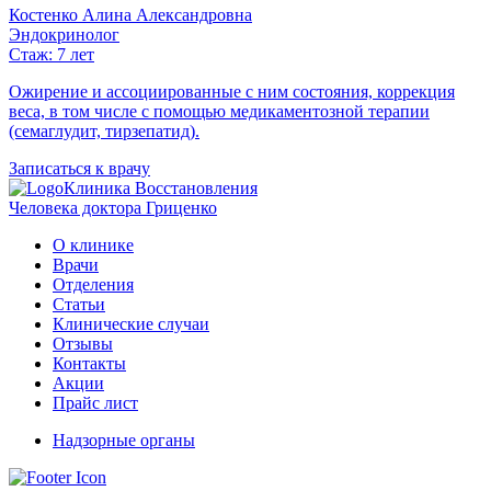
Костенко Алина Александровна
Эндокринолог
Стаж: 7 лет
Ожирение и ассоциированные с ним состояния, коррекция
веса, в том числе с помощью медикаментозной терапии
(семаглудит, тирзепатид).
Записаться к врачу
Клиника Восстановления
Человека доктора Гриценко
О клинике
Врачи
Отделения
Статьи
Клинические случаи
Отзывы
Контакты
Акции
Прайс лист
Надзорные органы