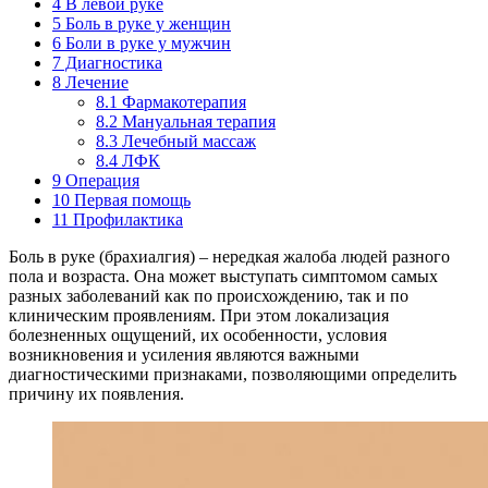
4
В левой руке
5
Боль в руке у женщин
6
Боли в руке у мужчин
7
Диагностика
8
Лечение
8.1
Фармакотерапия
8.2
Мануальная терапия
8.3
Лечебный массаж
8.4
ЛФК
9
Операция
10
Первая помощь
11
Профилактика
Боль в руке (брахиалгия) – нередкая жалоба людей разного
пола и возраста. Она может выступать симптомом самых
разных заболеваний как по происхождению, так и по
клиническим проявлениям. При этом локализация
болезненных ощущений, их особенности, условия
возникновения и усиления являются важными
диагностическими признаками, позволяющими определить
причину их появления.