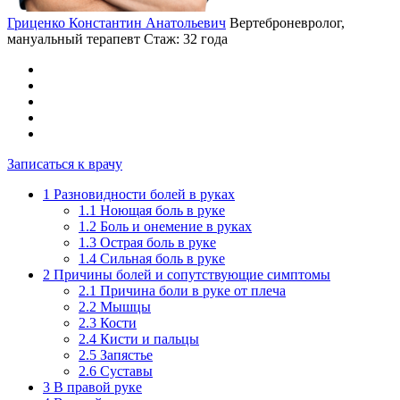
Гриценко Константин Анатольевич
Вертеброневролог,
мануальный терапевт
Стаж: 32 года
Записаться к врачу
1
Разновидности болей в руках
1.1
Ноющая боль в руке
1.2
Боль и онемение в руках
1.3
Острая боль в руке
1.4
Сильная боль в руке
2
Причины болей и сопутствующие симптомы
2.1
Причина боли в руке от плеча
2.2
Мышцы
2.3
Кости
2.4
Кисти и пальцы
2.5
Запястье
2.6
Суставы
3
В правой руке