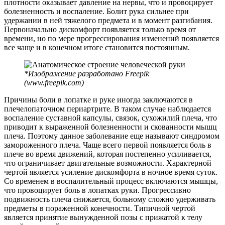
плотности оказывает давление на нервы, что и провоцирует
болезненность и воспаление. Болит рука сильнее при
удержании в ней тяжелого предмета и в момент разгибания.
Первоначально дискомфорт появляется только время от
времени, но по мере прогрессирования изменений появляется
все чаще и в конечном итоге становится постоянным.
*Изображение разработано Freepik
(www.freepik.com)
Причины боли в лопатке и руке иногда заключаются в
плечелопаточном периартрите. В таком случае наблюдается
воспаление суставной капсулы, связок, сухожилий плеча, что
приводит к выраженной болезненности и скованности мышц
плеча. Поэтому данное заболевание еще называют синдромом
замороженного плеча. Чаще всего первой появляется боль в
плече во время движений, которая постепенно усиливается,
что ограничивает двигательные возможности. Характерной
чертой является усиление дискомфорта в ночное время суток.
Со временем в воспалительный процесс включаются мышцы,
что провоцирует боль в лопатках руки. Прогрессивно
подвижность плеча снижается, больному сложно удерживать
предметы в пораженной конечности. Типичной чертой
является принятие вынужденной позы с прижатой к телу