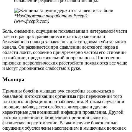
ослабление рефлекса трехглавой мышцы.
*Изображение разработано Freepik
(www.freepik.com)
Боль, онемение, ощущение покалывания в латеральной части
плеча и распространяющиеся вплоть до мизинца и
безымянного пальца характерны для синдрома кубитального
канала. Он развивается при сдавлении локтевого нерва в
области локтя, особенно при чрезмерно частом его сгибании-
разгибании, продолжительной опоре на него. Постепенно
признаки неврологических расстройств появляются все чаще
и могут дополняться слабостью в руке.
Мышцы
Причины болей в мышцах рук способны заключаться в
банальной интоксикации организма при перенесении того
или иного инфекционного заболевания. В таком случае они
ноющие, наблюдается слабость, лихорадка и другие
характерные для возникшей инфекции проявления. Другой
распространенной и безвредной причиной является
физическое переутомление. В таком случае болезненные
ощущения обусловлены накоплением в мышечных волокнах