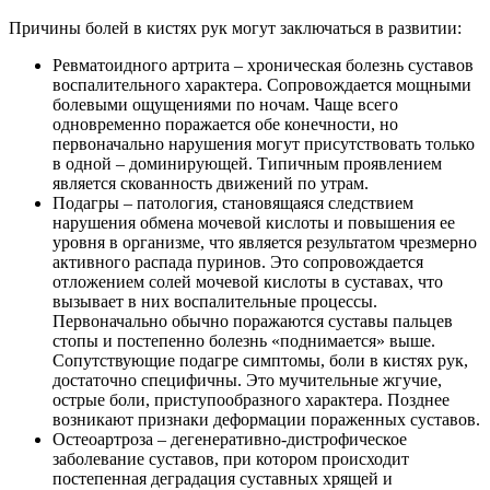
Причины болей в кистях рук могут заключаться в развитии:
Ревматоидного артрита – хроническая болезнь суставов
воспалительного характера. Сопровождается мощными
болевыми ощущениями по ночам. Чаще всего
одновременно поражается обе конечности, но
первоначально нарушения могут присутствовать только
в одной – доминирующей. Типичным проявлением
является скованность движений по утрам.
Подагры – патология, становящаяся следствием
нарушения обмена мочевой кислоты и повышения ее
уровня в организме, что является результатом чрезмерно
активного распада пуринов. Это сопровождается
отложением солей мочевой кислоты в суставах, что
вызывает в них воспалительные процессы.
Первоначально обычно поражаются суставы пальцев
стопы и постепенно болезнь «поднимается» выше.
Сопутствующие подагре симптомы, боли в кистях рук,
достаточно специфичны. Это мучительные жгучие,
острые боли, приступообразного характера. Позднее
возникают признаки деформации пораженных суставов.
Остеоартроза – дегенеративно-дистрофическое
заболевание суставов, при котором происходит
постепенная деградация суставных хрящей и