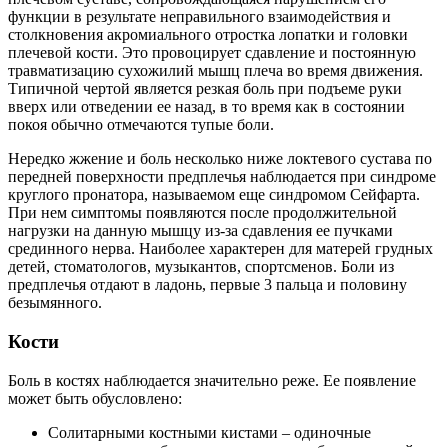
функции в результате неправильного взаимодействия и
столкновения акромиального отростка лопатки и головки
плечевой кости. Это провоцирует сдавление и постоянную
травматизацию сухожилий мышц плеча во время движения.
Типичной чертой является резкая боль при подъеме руки
вверх или отведении ее назад, в то время как в состоянии
покоя обычно отмечаются тупые боли.
Нередко жжение и боль несколько ниже локтевого сустава по
передней поверхности предплечья наблюдается при синдроме
круглого пронатора, называемом еще синдромом Сейфарта.
При нем симптомы появляются после продолжительной
нагрузки на данную мышцу из-за сдавления ее пучками
срединного нерва. Наиболее характерен для матерей грудных
детей, стоматологов, музыкантов, спортсменов. Боли из
предплечья отдают в ладонь, первые 3 пальца и половину
безымянного.
Кости
Боль в костях наблюдается значительно реже. Ее появление
может быть обусловлено:
Солитарными костными кистами – одиночные