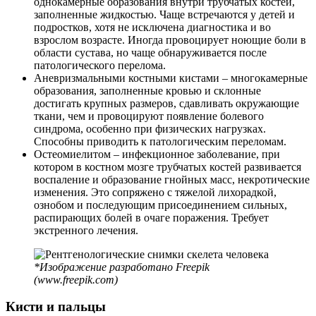
однокамерные образования внутри трубчатых костей,
заполненные жидкостью. Чаще встречаются у детей и
подростков, хотя не исключена диагностика и во
взрослом возрасте. Иногда провоцирует ноющие боли в
области сустава, но чаще обнаруживается после
патологического перелома.
Аневризмальными костными кистами – многокамерные
образования, заполненные кровью и склонные
достигать крупных размеров, сдавливать окружающие
ткани, чем и провоцируют появление болевого
синдрома, особенно при физических нагрузках.
Способны приводить к патологическим переломам.
Остеомиелитом – инфекционное заболевание, при
котором в костном мозге трубчатых костей развивается
воспаление и образование гнойных масс, некротические
изменения. Это сопряжено с тяжелой лихорадкой,
ознобом и последующим присоединением сильных,
распирающих болей в очаге поражения. Требует
экстренного лечения.
*Изображение разработано Freepik
(www.freepik.com)
Кисти и пальцы