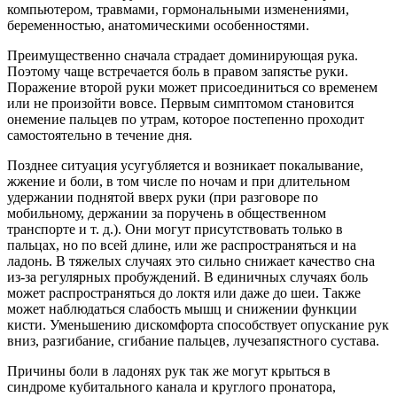
компьютером, травмами, гормональными изменениями,
беременностью, анатомическими особенностями.
Преимущественно сначала страдает доминирующая рука.
Поэтому чаще встречается боль в правом запястье руки.
Поражение второй руки может присоединиться со временем
или не произойти вовсе. Первым симптомом становится
онемение пальцев по утрам, которое постепенно проходит
самостоятельно в течение дня.
Позднее ситуация усугубляется и возникает покалывание,
жжение и боли, в том числе по ночам и при длительном
удержании поднятой вверх руки (при разговоре по
мобильному, держании за поручень в общественном
транспорте и т. д.). Они могут присутствовать только в
пальцах, но по всей длине, или же распространяться и на
ладонь. В тяжелых случаях это сильно снижает качество сна
из-за регулярных пробуждений. В единичных случаях боль
может распространяться до локтя или даже до шеи. Также
может наблюдаться слабость мышц и снижении функции
кисти. Уменьшению дискомфорта способствует опускание рук
вниз, разгибание, сгибание пальцев, лучезапястного сустава.
Причины боли в ладонях рук так же могут крыться в
синдроме кубитального канала и круглого пронатора,