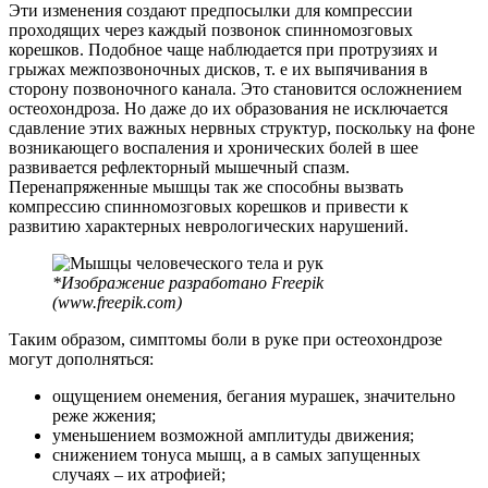
Эти изменения создают предпосылки для компрессии
проходящих через каждый позвонок спинномозговых
корешков. Подобное чаще наблюдается при протрузиях и
грыжах межпозвоночных дисков, т. е их выпячивания в
сторону позвоночного канала. Это становится осложнением
остеохондроза. Но даже до их образования не исключается
сдавление этих важных нервных структур, поскольку на фоне
возникающего воспаления и хронических болей в шее
развивается рефлекторный мышечный спазм.
Перенапряженные мышцы так же способны вызвать
компрессию спинномозговых корешков и привести к
развитию характерных неврологических нарушений.
*Изображение разработано Freepik
(www.freepik.com)
Таким образом, симптомы боли в руке при остеохондрозе
могут дополняться:
ощущением онемения, бегания мурашек, значительно
реже жжения;
уменьшением возможной амплитуды движения;
снижением тонуса мышц, а в самых запущенных
случаях – их атрофией;