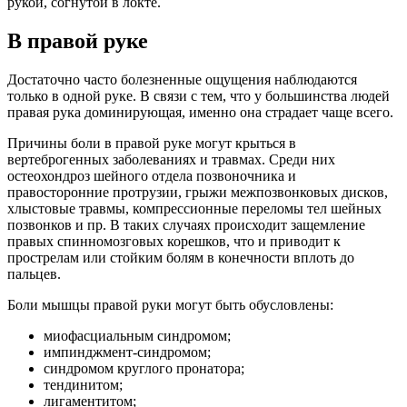
рукой, согнутой в локте.
В правой руке
Достаточно часто болезненные ощущения наблюдаются
только в одной руке. В связи с тем, что у большинства людей
правая рука доминирующая, именно она страдает чаще всего.
Причины боли в правой руке могут крыться в
вертеброгенных заболеваниях и травмах. Среди них
остеохондроз шейного отдела позвоночника и
правосторонние протрузии, грыжи межпозвонковых дисков,
хлыстовые травмы, компрессионные переломы тел шейных
позвонков и пр. В таких случаях происходит защемление
правых спинномозговых корешков, что и приводит к
прострелам или стойким болям в конечности вплоть до
пальцев.
Боли мышцы правой руки могут быть обусловлены:
миофасциальным синдромом;
импинджмент-синдромом;
синдромом круглого пронатора;
тендинитом;
лигаментитом;