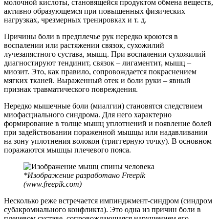
молочной кислоты, становящейся продуктом обмена веществ,
активно образующемся при повышенных физических
нагрузках, чрезмерных тренировках и т. д.
Причины боли в предплечье рук нередко кроются в
воспалении или растяжении связок, сухожилий
лучезапястного сустава, мышц. При воспалении сухожилий
диагностируют тендинит, связок – лигаментит, мышц –
миозит. Это, как правило, сопровождается покраснением
мягких тканей. Выраженный отек и боли руки – явный
признак травматического повреждения.
Нередко мышечные боли (миалгии) становятся следствием
миофасциального синдрома. Для него характерно
формирование в толще мышц уплотнений и появление болей
при задействовании пораженной мышцы или надавливании
на зону уплотнения волокон (триггерную точку). В основном
поражаются мышцы плечевого пояса.
*Изображение разработано Freepik
(www.freepik.com)
Несколько реже встречается импинджмент-синдром (синдром
субакромиального конфликта). Это одна из причин боли в
плечевом суставе,
сопровождающаяся нарушением его