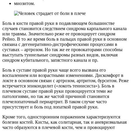
миозитом.
Боль в кисти правой руки в подавляющем большинстве
случаев становится следствием синдрома карпального канала
или травмы. Значительно реже ее провоцирует синдром
Рейно. В то же время боль в пальцах правой руки в основном
связана с дегенеративно-дистрофическими процессами в
суставах – артрозом. Но так же ее провокаторами способны
выступать туннельные синдромы разных видов, включая
синдром кубитального, запястного канала и пр.
Боль в суставе правой руки чаще всего вызвана его
воспалением или возрастными изменениями. Дискомфорт в
локте в основном связан с артрозом, артритом, бурситом. Реже
встречается эпикондилит («локоть теннисиста»). Боль в
плечевом суставе правой руки провоцируется теми же
патологиями, но так же частой причиной становится
плечелопаточный периартрит. В таком случае часто
присутствует и боль под лопаткой правой руки.
Кроме того, односторонним поражением характеризуются
болезни костей. Кисты, как солитарная, так и аневризмальная
часто образуются в плечевой кости, чем и провоцируют