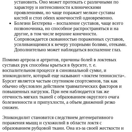
установить. Оно может протекать с различными по
характеру и интенсивности клиническими
проявлениями, но чаще поражает мелкие суставы
кистей и стоп обеих конечностей одновременно.
Болезни Бехтерева – воспаление суставов, чаще всего
позвоночника, но способное распространяться и на
другие, в том числе верхние конечности.
Сопровождается скованностью пораженных суставов,
усиливающимися к вечеру упорными болями, отеками.
Дополнительно может наблюдаться воспаление глаз.
Помимо артроза и артритов, причины болей в локтевых
суставах рук способны крыться в бурсите, т. е.
воспалительном процессе в синовиальной сумке, и
эпикондилите, который еще называют «локтем теннисиста».
Бурсит является частым спутником спортсменов, так как
обычно обусловлен действием травматических факторов и
повышенных нагрузок. При нем наблюдается так же
отечность мягких тканей с образованием округлого очага
болезненности и припухлости, а объем движений резко
снижен.
Эпикондилит становится следствием дегенеративного
поражения мышц и сухожилий в области локтя с
образованием рубцовой ткани. Она из-за своей жесткости и