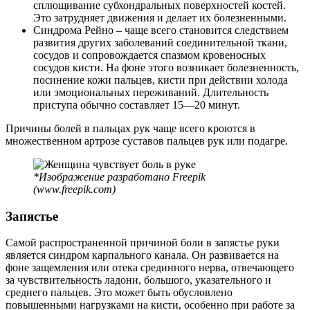
сплющивание субхондральных поверхностей костей.
Это затрудняет движения и делает их болезненными.
Синдрома Рейно – чаще всего становится следствием
развития других заболеваний соединительной ткани,
сосудов и сопровождается спазмом кровеносных
сосудов кисти. На фоне этого возникает болезненность,
посинение кожи пальцев, кисти при действии холода
или эмоциональных переживаний. Длительность
приступа обычно составляет 15—20 минут.
Причины болей в пальцах рук чаще всего кроются в
множественном артрозе суставов пальцев рук или подагре.
*Изображение разработано Freepik
(www.freepik.com)
Запястье
Самой распространенной причиной боли в запястье руки
является синдром карпального канала. Он развивается на
фоне защемления или отека срединного нерва, отвечающего
за чувствительность ладони, большого, указательного и
среднего пальцев. Это может быть обусловлено
повышенными нагрузками на кисти, особенно при работе за