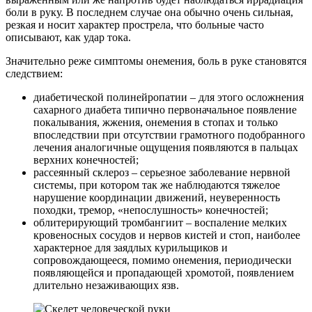
боли в руку. В последнем случае она обычно очень сильная,
резкая и носит характер прострела, что больные часто
описывают, как удар тока.
Значительно реже симптомы онемения, боль в руке становятся
следствием:
диабетической полинейропатии – для этого осложнения
сахарного диабета типично первоначальное появление
покалывания, жжения, онемения в стопах и только
впоследствии при отсутствии грамотного подобранного
лечения аналогичные ощущения появляются в пальцах
верхних конечностей;
рассеянный склероз – серьезное заболевание нервной
системы, при котором так же наблюдаются тяжелое
нарушение координации движений, неуверенность
походки, тремор, «непослушность» конечностей;
облитерирующий тромбангиит – воспаление мелких
кровеносных сосудов и нервов кистей и стоп, наиболее
характерное для заядлых курильщиков и
сопровождающееся, помимо онемения, периодически
появляющейся и пропадающей хромотой, появлением
длительно незаживающих язв.