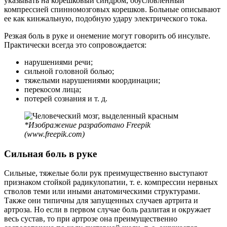
указывать на корешковый синдром, обусловленный
компрессией спинномозговых корешков. Больные описывают
ее как кинжальную, подобную удару электрического тока.
Резкая боль в руке и онемение могут говорить об инсульте.
Практически всегда это сопровождается:
нарушениями речи;
сильной головной болью;
тяжелыми нарушениями координации;
перекосом лица;
потерей сознания и т. д.
*Изображение разработано Freepik
(www.freepik.com)
Сильная боль в руке
Сильные, тяжелые боли рук преимущественно выступают
признаком стойкой радикулопатии, т. е. компрессии нервных
стволов теми или иными анатомическими структурами.
Также они типичны для запущенных случаев артрита и
артроза. Но если в первом случае боль разлитая и окружает
весь сустав, то при артрозе она преимущественно