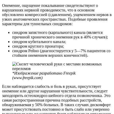
Онемение, ощущение покалывание свидетельствуют о
нарушениях нервной проводимости, что в основном
обусловлено компрессией (сдавлением), ущемлением нервов в
узких анатомических пространствах. Подобные проявления
характерны для туннельных синдромов:
синдром запястного (карпального) канала (является
причиной хронического онемения рук в 40% случаев);
синдром кубитального канала;
синдром круглого пронатора;
синдром Рейно (диагностируется у 5—7% пациентов со
стойким онемением верхних конечностей).
*Изображение разработано Freepik
(www.freepik.com)
Если наблюдается слабость и боль в руках, присутствует
онемение или другие нарушения чувствительности, следует
заподозрить остеохондроз шейного отдела позвоночника. Это
самая распространенная причина подобных расстройств,
обнаруживаемая у 50% больных. В таких случаях дискомфорт
может присутствовать постоянно и быть слабо или умеренно
выраженным или же напротив будет наблюдаться иррадиация