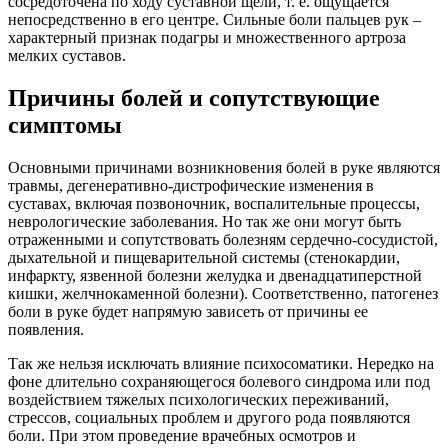
сосредоточена по ходу суставной щели, т. е. ощущается
непосредственно в его центре. Сильные боли пальцев рук –
характерный признак подагры и множественного артроза
мелких суставов.
Причины болей и сопутствующие
симптомы
Основными причинами возникновения болей в руке являются
травмы, дегенеративно-дистрофические изменения в
суставах, включая позвоночник, воспалительные процессы,
неврологические заболевания. Но так же они могут быть
отраженными и сопутствовать болезням сердечно-сосудистой,
дыхательной и пищеварительной системы (стенокардии,
инфаркту, язвенной болезни желудка и двенадцатиперстной
кишки, желчнокаменной болезни). Соответственно, патогенез
боли в руке будет напрямую зависеть от причины ее
появления.
Так же нельзя исключать влияние психосоматики. Нередко на
фоне длительно сохраняющегося болевого синдрома или под
воздействием тяжелых психологических переживаний,
стрессов, социальных проблем и другого рода появляются
боли. При этом проведение врачебных осмотров и