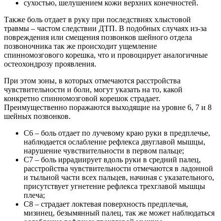
сухостью, шелушением кожи верхних конечностей.
Также боль отдает в руку при последствиях хлыстовой
травмы – частом следствии ДТП. В подобных случаях из-за
повреждения или смещения позвонков шейного отдела
позвоночника так же происходит ущемление
спинномозгового корешка, что и провоцирует аналогичные
остеохондрозу проявления.
При этом зоны, в которых отмечаются расстройства
чувствительности и боли, могут указать на то, какой
конкретно спинномозговой корешок страдает.
Преимущественно поражаются выходящие на уровне 6, 7 и 8
шейных позвонков.
С6 – боль отдает по лучевому краю руки в предплечье,
наблюдается ослабление рефлекса двуглавой мышцы,
нарушение чувствительности в первом пальце;
С7 – боль иррадиирует вдоль руки в средний палец,
расстройства чувствительности отмечаются в ладонной
и тыльной части всех пальцев, начиная с указательного,
присутствует угнетение рефлекса трехглавой мышцы
плеча;
С8 – страдает локтевая поверхность предплечья,
мизинец, безымянный палец, так же может наблюдаться