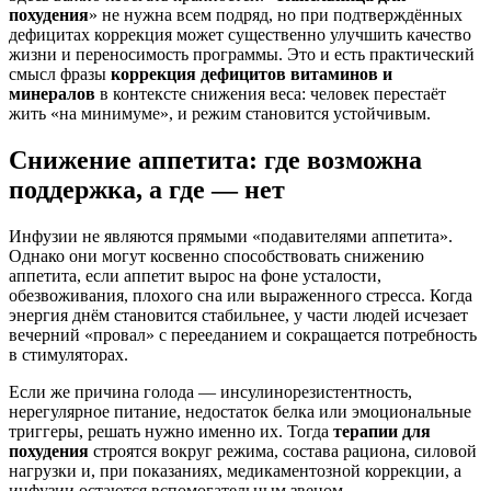
похудения
» не нужна всем подряд, но при подтверждённых
дефицитах коррекция может существенно улучшить качество
жизни и переносимость программы. Это и есть практический
смысл фразы
коррекция дефицитов витаминов и
минералов
в контексте снижения веса: человек перестаёт
жить «на минимуме», и режим становится устойчивым.
Снижение аппетита: где возможна
поддержка, а где — нет
Инфузии не являются прямыми «подавителями аппетита».
Однако они могут косвенно способствовать снижению
аппетита, если аппетит вырос на фоне усталости,
обезвоживания, плохого сна или выраженного стресса. Когда
энергия днём становится стабильнее, у части людей исчезает
вечерний «провал» с перееданием и сокращается потребность
в стимуляторах.
Если же причина голода — инсулинорезистентность,
нерегулярное питание, недостаток белка или эмоциональные
триггеры, решать нужно именно их. Тогда
терапии для
похудения
строятся вокруг режима, состава рациона, силовой
нагрузки и, при показаниях, медикаментозной коррекции, а
инфузии остаются вспомогательным звеном.