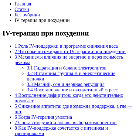
Главная
Статьи
Без рубрики
IV-терапия при похудении
IV-терапия при похудении
1
Роль IV-поддержки в программе снижения веса
2
Что обычно ожидают от IV-терапии при похудении
3
Механизмы влияния на энергию и переносимость
режима
3.1
Гидратация и баланс электролитов
3.2
Витамины группы B и энергетические
цепочки
3.3
Магний, сон и нервная регуляция
3.4
Восстановление и оксидативный стресс
4
Восполнение дефицитов: когда это действительно
помогает
5
Снижение аппетита: где возможна поддержка, а где —
нет
6
Когда IV-терапия уместна
7
Состав инфузий и логика выбора компонентов
8
Как IV-поддержка сочетается с питанием и
тренировками