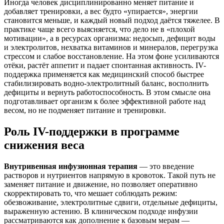
Иногда человек дисциплинированно меняет питание и
добавляет тренировки, а вес будто «упирается», энергии
становится меньше, и каждый новый подход даётся тяжелее. В
практике чаще всего выясняется, что дело не в «плохой
мотивации», а в ресурсах организма: недосып, дефицит воды
и электролитов, нехватка витаминов и минералов, перегрузка
стрессом и слабое восстановление. На этом фоне усиливаются
отёки, растёт аппетит и падает спонтанная активность. IV-
поддержка применяется как медицинский способ быстрее
стабилизировать водно-электролитный баланс, восполнить
дефициты и вернуть работоспособность. В этом смысле она
подготавливает организм к более эффективной работе над
весом, но не подменяет питание и тренировки.
Роль IV-поддержки в программе
снижения веса
Внутривенная инфузионная терапия
— это введение
растворов и нутриентов напрямую в кровоток. Такой путь не
заменяет питание и движение, но позволяет оперативно
скорректировать то, что мешает соблюдать режим:
обезвоживание, электролитные сдвиги, отдельные дефициты,
выраженную астению. В клиническом подходе инфузии
рассматриваются как дополнение к базовым мерам —