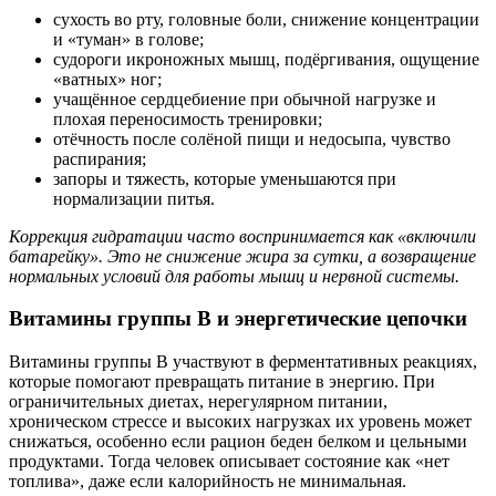
сухость во рту, головные боли, снижение концентрации
и «туман» в голове;
судороги икроножных мышц, подёргивания, ощущение
«ватных» ног;
учащённое сердцебиение при обычной нагрузке и
плохая переносимость тренировки;
отёчность после солёной пищи и недосыпа, чувство
распирания;
запоры и тяжесть, которые уменьшаются при
нормализации питья.
Коррекция гидратации часто воспринимается как «включили
батарейку». Это не снижение жира за сутки, а возвращение
нормальных условий для работы мышц и нервной системы.
Витамины группы B и энергетические цепочки
Витамины группы B участвуют в ферментативных реакциях,
которые помогают превращать питание в энергию. При
ограничительных диетах, нерегулярном питании,
хроническом стрессе и высоких нагрузках их уровень может
снижаться, особенно если рацион беден белком и цельными
продуктами. Тогда человек описывает состояние как «нет
топлива», даже если калорийность не минимальная.