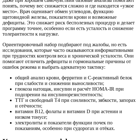
Даже при хорошем самочувствии базовые анализы помогают
понять, почему вес снижается сложно и где находится «узкое
место». Врач оценивает обмен углеводов, функцию
щитовидной железы, показатели крови и возможные
дефициты. Это снижает риск бесполезных процедур и делает
программу точнее, особенно если есть усталость и снижение
толерантности к нагрузке.
Ориентировочный набор подбирают под жалобы, но есть
исследования, которые часто оказываются информативными
при трудностях контроля веса и хронической усталости. Они
помогают отличить дефициты и гормональные причины от
ошибок режима и выбрать адекватную тактику:
общий анализ крови, ферритин и С-реактивный белок
при слабости и снижении выносливости;
глюкоза натощак, инсулин и расчёт HOMA-IR при
подозрении на инсулинорезистентность;
ТТГ и свободный Т4 при сонливости, зябкости, запорах
и отёчности;
витамин B12, фолаты и витамин D при астении и
низком тонусе;
электролиты и показатели функции почек по
показаниям, особенно при судорогах и отёках.