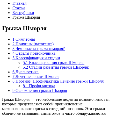
Главная
Статьи
Без рубрики
Грыжа Шморля
Грыжа Шморля
1
Симптомы
2
Причины (патогенез)
3
Чем опасна грыжа шморля?
4
Отделы позвоночника
5
Классификация и стадии
5.1
Классификация грыж Шморля:
5.2
Стадии развития грыжи Шморля:
6
Диагностика
7
Лечение грыжи Шморля
8
Прогноз. Профилактика Лечение грыжи Шморля
8.1
Профилактика
9
Осложнения грыжи Шморля
Грыжа Шморля — это небольшие дефекты позвоночных тел,
которые представляют собой проникновение
межпозвонкового диска в соседний позвонок. Эти грыжи
обычно не вызывают симптомов и часто обнаруживаются