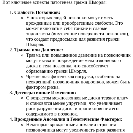
Вот ключевые аспекты патогенеза грыжи Шморля:
Слабость Позвонков:
У некоторых людей позвонки могут иметь
врожденные или приобретенные слабости. Это
может включать в себя тонкие и слабые
эндопласты (внутренние поверхности позвонков),
что создает предпосылки для развития грыжи
Шморля.
Травма или Давление:
Травма или повышенное давление на позвоночник
могут вызвать повреждение межпозвонкового
диска и тела позвонка, что способствует
образованию грыжи Шморля.
Чрезмерная физическая нагрузка, особенно на
неокрепший позвоночник подростков, может быть
фактором риска.
Дегенеративные Изменения:
С возрастом межпозвонковые диски теряют влагу
и становятся менее упругими, что увеличивает
риск разрушения диска и проникновения его
содержимого в позвонок.
Врожденные Аномалии и Генетические Факторы:
Некоторые врожденные аномалии строения
позвоночника могут увеличивать риск развития