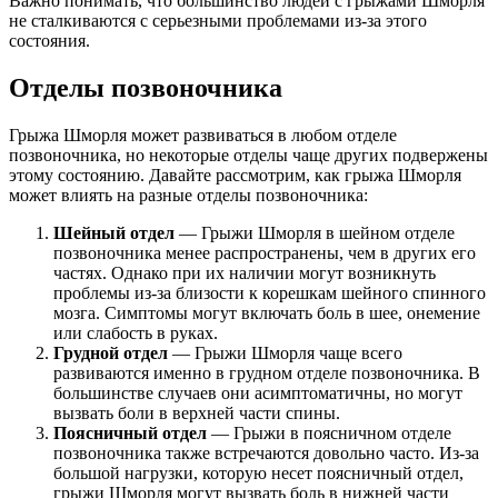
Важно понимать, что большинство людей с грыжами Шморля
не сталкиваются с серьезными проблемами из-за этого
состояния.
Отделы позвоночника
Грыжа Шморля может развиваться в любом отделе
позвоночника, но некоторые отделы чаще других подвержены
этому состоянию. Давайте рассмотрим, как грыжа Шморля
может влиять на разные отделы позвоночника:
Шейный отдел
— Грыжи Шморля в шейном отделе
позвоночника менее распространены, чем в других его
частях. Однако при их наличии могут возникнуть
проблемы из-за близости к корешкам шейного спинного
мозга. Симптомы могут включать боль в шее, онемение
или слабость в руках.
Грудной отдел
— Грыжи Шморля чаще всего
развиваются именно в грудном отделе позвоночника. В
большинстве случаев они асимптоматичны, но могут
вызвать боли в верхней части спины.
Поясничный отдел
— Грыжи в поясничном отделе
позвоночника также встречаются довольно часто. Из-за
большой нагрузки, которую несет поясничный отдел,
грыжи Шморля могут вызвать боль в нижней части