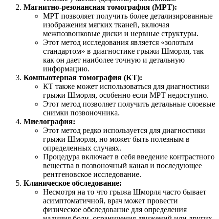
Магнитно-резонансная томография (МРТ):
МРТ позволяет получить более детализированные
изображения мягких тканей, включая
межпозвонковые диски и нервные структуры.
Этот метод исследования является «золотым
стандартом» в диагностике грыжи Шморля, так
как он дает наиболее точную и детальную
информацию.
Компьютерная томография (КТ):
КТ также может использоваться для диагностики
грыжи Шморля, особенно если МРТ недоступно.
Этот метод позволяет получить детальные слоевые
снимки позвоночника.
Миелография:
Этот метод редко используется для диагностики
грыжи Шморля, но может быть полезным в
определенных случаях.
Процедура включает в себя введение контрастного
вещества в позвоночный канал и последующее
рентгеновское исследование.
Клиническое обследование:
Несмотря на то что грыжа Шморля часто бывает
асимптоматичной, врач может провести
физическое обследование для определения
наличия боли, ограничения движений или других