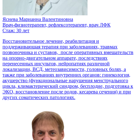
Яснева Марианна Валентиновна
Врач-физиотерапевт, рефлексотерапевт, врач ЛФК
Стаж: 30 лет
Восстановительное лечение, реабилитация и
поддерживающая терапия при заболеваниях, травмах
позвоночника и суставов, после оперативных вмешательств
на опорно-двигательном аппарате, последствиях
перенесенных инсультов, нейропатиях различной
локализации, ВСД, метеозависимости, головных болях, а
также при заболеваниях внутренних органов: гинекология,
акушерство (функциональные нарушения менструального
цикла, климактерический синдром, бесплодие, подготовка к
ЭКО, восстановление после родов, кесарева сечения) и при
других соматических патологиях.