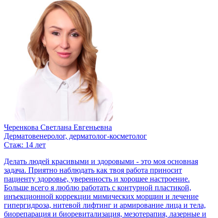
Черенкова Светлана Евгеньевна
Дерматовенеролог, дерматолог-косметолог
Стаж: 14 лет
Делать людей красивыми и здоровыми - это моя основная
задача. Приятно наблюдать как твоя работа приносит
пациенту здоровье, уверенность и хорошее настроение.
Больше всего я люблю работать с контурной пластикой,
инъекционной коррекции мимических морщин и лечение
гипергидроза, нитевой лифтинг и армирование лица и тела,
биорепарация и биоревитализация, мезотерапия, лазерные и