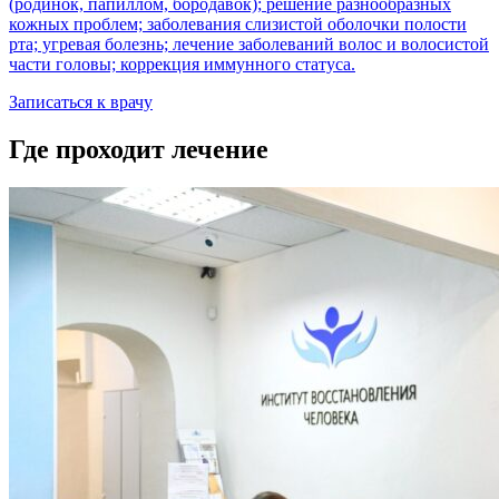
(родинок, папиллом, бородавок); решение разнообразных
кожных проблем; заболевания слизистой оболочки полости
рта; угревая болезнь; лечение заболеваний волос и волосистой
части головы; коррекция иммунного статуса.
Записаться к врачу
Где проходит лечение