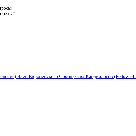
опросы
Победы"
логия) Член Европейского Сообщества Кардиологов (Fellow of 