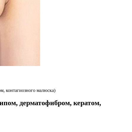
ом, контагиозного малюска)
липом, дерматофибром, кератом,