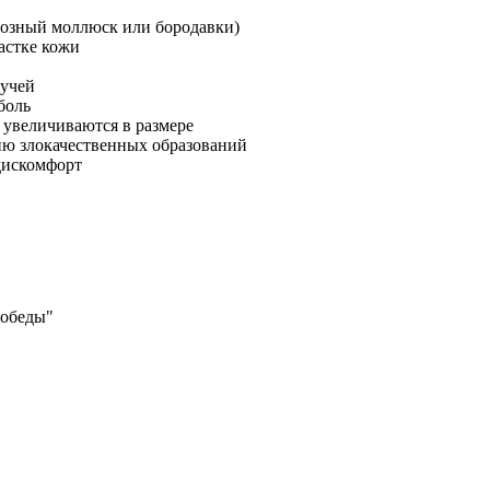
иозный моллюск или бородавки)
астке кожи
лучей
боль
увеличиваются в размере
ию злокачественных образований
дискомфорт
Победы"