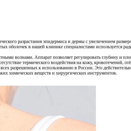
ческого разрастания эпидермиса и дермы с увеличением размеро
стых оболочек в нашей клинике специалистами используется ра
отными волнами. Аппарат позволяет регулировать глубину и пло
тсутствие термического воздействия на кожу, кровотечений, отё
сех разрешенных к использованию в России. Это действительно
икаких химических веществ и хирургических инструментов.