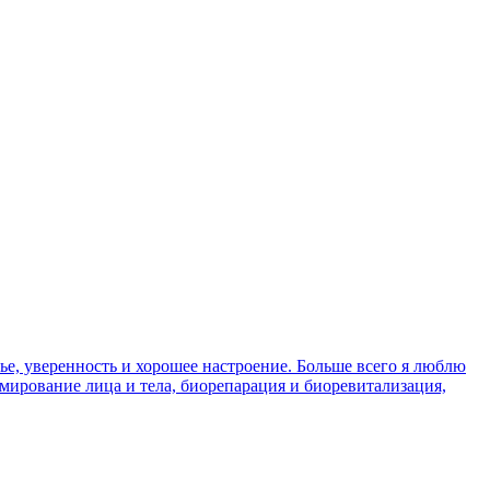
ье, уверенность и хорошее настроение. Больше всего я люблю
мирование лица и тела, биорепарация и биоревитализация,