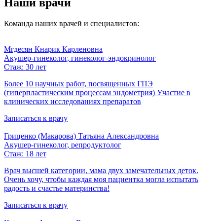
Наши врачи
Команда наших врачей и специалистов:
Мгдесян Кнарик Карленовна
Акушер-гинеколог, гинеколог-эндокринолог
Стаж: 30 лет
Более 10 научных работ, посвященных ГПЭ
(гиперпластическим процессам эндометрия) Участие в
клинических исследованиях препаратов
Записаться к врачу
Гриценко (Макарова) Татьяна Александровна
Акушер-гинеколог, репродуктолог
Стаж: 18 лет
Врач высшей категории, мама двух замечательных деток.
Очень хочу, чтобы каждая моя пациентка могла испытать
радость и счастье материнства!​​
Записаться к врачу