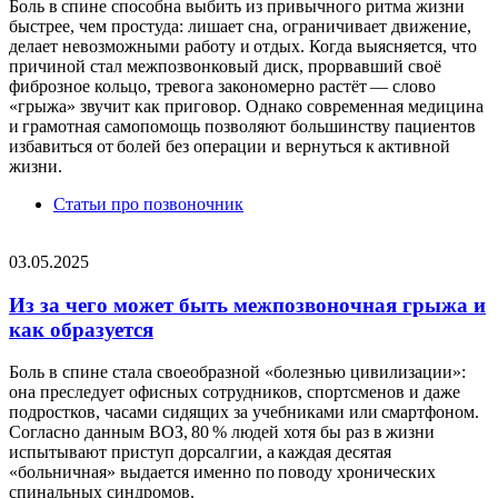
Боль в спине способна выбить из привычного ритма жизни
быстрее, чем простуда: лишает сна, ограничивает движение,
делает невозможными работу и отдых. Когда выясняется, что
причиной стал межпозвонковый диск, прорвавший своё
фиброзное кольцо, тревога закономерно растёт — слово
«грыжа» звучит как приговор. Однако современная медицина
и грамотная самопомощь позволяют большинству пациентов
избавиться от болей без операции и вернуться к активной
жизни.
Статьи про позвоночник
03.05.2025
Из за чего может быть межпозвоночная грыжа и
как образуется
Боль в спине стала своеобразной «болезнью цивилизации»:
она преследует офисных сотрудников, спортсменов и даже
подростков, часами сидящих за учебниками или смартфоном.
Согласно данным ВОЗ, 80 % людей хотя бы раз в жизни
испытывают приступ дорсалгии, а каждая десятая
«больничная» выдается именно по поводу хронических
спинальных синдромов.