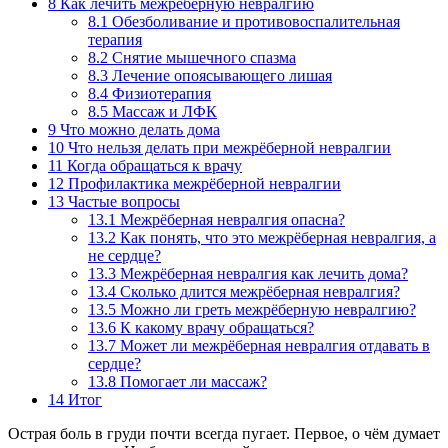
8
Как лечить межрёберную невралгию
8.1
Обезболивание и противовоспалительная
терапия
8.2
Снятие мышечного спазма
8.3
Лечение опоясывающего лишая
8.4
Физиотерапия
8.5
Массаж и ЛФК
9
Что можно делать дома
10
Что нельзя делать при межрёберной невралгии
11
Когда обращаться к врачу
12
Профилактика межрёберной невралгии
13
Частые вопросы
13.1
Межрёберная невралгия опасна?
13.2
Как понять, что это межрёберная невралгия, а
не сердце?
13.3
Межрёберная невралгия как лечить дома?
13.4
Сколько длится межрёберная невралгия?
13.5
Можно ли греть межрёберную невралгию?
13.6
К какому врачу обращаться?
13.7
Может ли межрёберная невралгия отдавать в
сердце?
13.8
Помогает ли массаж?
14
Итог
Острая боль в груди почти всегда пугает. Первое, о чём думает