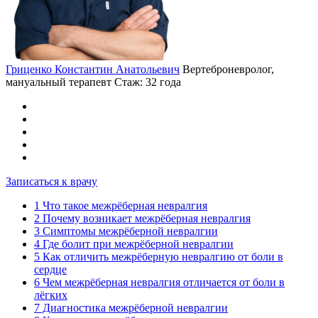
Гриценко Константин Анатольевич
Вертеброневролог,
мануальный терапевт
Стаж: 32 года
Записаться к врачу
1
Что такое межрёберная невралгия
2
Почему возникает межрёберная невралгия
3
Симптомы межрёберной невралгии
4
Где болит при межрёберной невралгии
5
Как отличить межрёберную невралгию от боли в
сердце
6
Чем межрёберная невралгия отличается от боли в
лёгких
7
Диагностика межрёберной невралгии