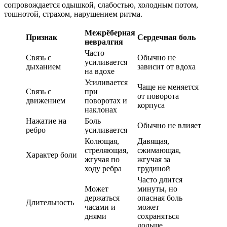
сопровождается одышкой, слабостью, холодным потом,
тошнотой, страхом, нарушением ритма.
Межрёберная
Признак
Сердечная боль
невралгия
Часто
Связь с
Обычно не
усиливается
дыханием
зависит от вдоха
на вдохе
Усиливается
Чаще не меняется
Связь с
при
от поворота
движением
поворотах и
корпуса
наклонах
Нажатие на
Боль
Обычно не влияет
ребро
усиливается
Колющая,
Давящая,
стреляющая,
сжимающая,
Характер боли
жгучая по
жгучая за
ходу ребра
грудиной
Часто длится
Может
минуты, но
держаться
опасная боль
Длительность
часами и
может
днями
сохраняться
дольше