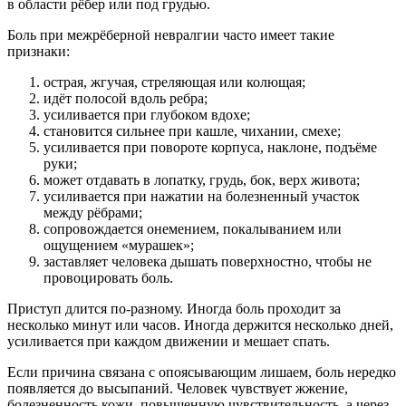
в области рёбер или под грудью.
Боль при межрёберной невралгии часто имеет такие
признаки:
острая, жгучая, стреляющая или колющая;
идёт полосой вдоль ребра;
усиливается при глубоком вдохе;
становится сильнее при кашле, чихании, смехе;
усиливается при повороте корпуса, наклоне, подъёме
руки;
может отдавать в лопатку, грудь, бок, верх живота;
усиливается при нажатии на болезненный участок
между рёбрами;
сопровождается онемением, покалыванием или
ощущением «мурашек»;
заставляет человека дышать поверхностно, чтобы не
провоцировать боль.
Приступ длится по-разному. Иногда боль проходит за
несколько минут или часов. Иногда держится несколько дней,
усиливается при каждом движении и мешает спать.
Если причина связана с опоясывающим лишаем, боль нередко
появляется до высыпаний. Человек чувствует жжение,
болезненность кожи, повышенную чувствительность, а через