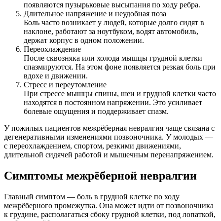
появляются пузырьковые высыпания по ходу ребра.
Длительное напряжение и неудобная поза
Боль часто возникает у людей, которые долго сидят в
наклоне, работают за ноутбуком, водят автомобиль,
держат корпус в одном положении.
Переохлаждение
После сквозняка или холода мышцы грудной клетки
спазмируются. На этом фоне появляется резкая боль при
вдохе и движении.
Стресс и переутомление
При стрессе мышцы спины, шеи и грудной клетки часто
находятся в постоянном напряжении. Это усиливает
болевые ощущения и поддерживает спазм.
У пожилых пациентов межрёберная невралгия чаще связана с
дегенеративными изменениями позвоночника. У молодых —
с переохлаждением, спортом, резкими движениями,
длительной сидячей работой и мышечным перенапряжением.
Симптомы межрёберной невралгии
Главный симптом — боль в грудной клетке по ходу
межрёберного промежутка. Она может идти от позвоночника
к грудине, располагаться сбоку грудной клетки, под лопаткой,