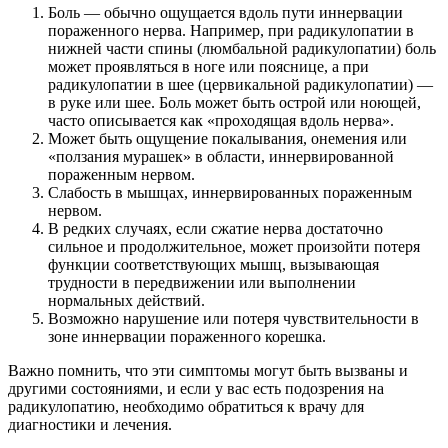
Боль — обычно ощущается вдоль пути иннервации
пораженного нерва. Например, при радикулопатии в
нижней части спины (люмбальной радикулопатии) боль
может проявляться в ноге или пояснице, а при
радикулопатии в шее (цервикальной радикулопатии) —
в руке или шее. Боль может быть острой или ноющей,
часто описывается как «проходящая вдоль нерва».
Может быть ощущение покалывания, онемения или
«ползания мурашек» в области, иннервированной
пораженным нервом.
Слабость в мышцах, иннервированных пораженным
нервом.
В редких случаях, если сжатие нерва достаточно
сильное и продолжительное, может произойти потеря
функции соответствующих мышц, вызывающая
трудности в передвижении или выполнении
нормальных действий.
Возможно нарушение или потеря чувствительности в
зоне иннервации пораженного корешка.
Важно помнить, что эти симптомы могут быть вызваны и
другими состояниями, и если у вас есть подозрения на
радикулопатию, необходимо обратиться к врачу для
диагностики и лечения.