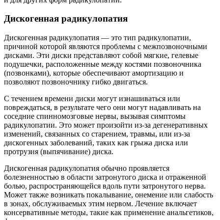
Дискогенная радикулопатия
Дискогенная радикулопатия — это тип радикулопатии,
причиной которой являются проблемы с межпозвоночными
дисками. Эти диски представляют собой мягкие, гелевые
подушечки, расположенные между костями позвоночника
(позвонками), которые обеспечивают амортизацию и
позволяют позвоночнику гибко двигаться.
С течением времени диски могут изнашиваться или
повреждаться, в результате чего они могут надавливать на
соседние спинномозговые нервы, вызывая симптомы
радикулопатии. Это может произойти из-за дегенеративных
изменений, связанных со старением, травмы, или из-за
дискогенных заболеваний, таких как грыжа диска или
протрузия (выпячивание) диска.
Дискогенная радикулопатия обычно проявляется
болезненностью в области затронутого диска и отраженной
болью, распространяющейся вдоль пути затронутого нерва.
Может также возникать покалывание, онемение или слабость
в зонах, обслуживаемых этим нервом. Лечение включает
консервативные методы, такие как применение анальгетиков,