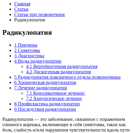
Главная
Статьи
Статьи про позвоночник
Радикулопатия
Радикулопатия
1
Причины
2
Симптомы
3
Диагностика
4
Виды радикулопатии
4.1
Вертеброгенная радикулопатия
4.2
Дискогенная радикулопатия
5
Радикулопатия поясничного отдела позвоночника
6
Хроническая радикулопатия
7
Лечение радикулопатии
7.1
Консервативное лечение:
7.2
Хирургическое лечение
8
Профилактика радикулопатии
9
Последствия радикулопатии
Радикулопатия — это заболевание, связанное с поражением
спинного корешка, включающее в себя симптомы, такие как
боль, слабость и/или нарушения чувствительности вдоль пути