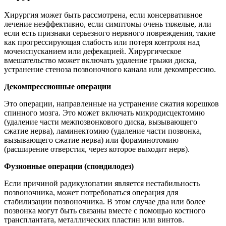
Хирургия может быть рассмотрена, если консервативное
лечение неэффективно, если симптомы очень тяжелые, или
если есть признаки серьезного нервного повреждения, такие
как прогрессирующая слабость или потеря контроля над
мочеиспусканием или дефекацией. Хирургическое
вмешательство может включать удаление грыжи диска,
устранение стеноза позвоночного канала или декомпрессию.
Декомпрессионные операции
Это операции, направленные на устранение сжатия корешков
спинного мозга. Это может включать микродисцектомию
(удаление части межпозвонкового диска, вызывающего
сжатие нерва), ламинектомию (удаление части позвонка,
вызывающего сжатие нерва) или фораминотомию
(расширение отверстия, через которое выходит нерв).
Фузионные операции (спондилодез)
Если причиной радикулопатии является нестабильность
позвоночника, может потребоваться операция для
стабилизации позвоночника. В этом случае два или более
позвонка могут быть связаны вместе с помощью костного
трансплантата, металлических пластин или винтов.