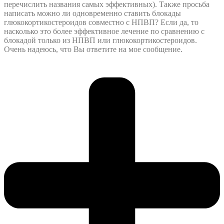
перечислить названия самых эффективных). Также просьба
написать можно ли одновременно ставить блокады
глюкокортикостероидов
совместно с НПВП? Если да, то
насколько это более эффективное лечение по сравнению с
блокадой только из НПВП или
глюкокортикостероидов.
Очень надеюсь, что Вы ответите на мое сообщение.