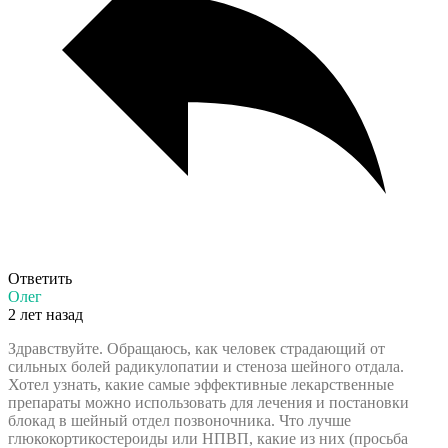
Ответить
Олег
2 лет назад
Здравствуйте. Обращаюсь, как человек страдающий от
сильных болей радикулопатии и стеноза шейного отдала.
Хотел узнать, какие самые эффективные лекарственные
препараты можно использовать для лечения и постановки
блокад в шейный отдел позвоночника. Что лучше
глюкокортикостероиды или НПВП, какие из них (просьба