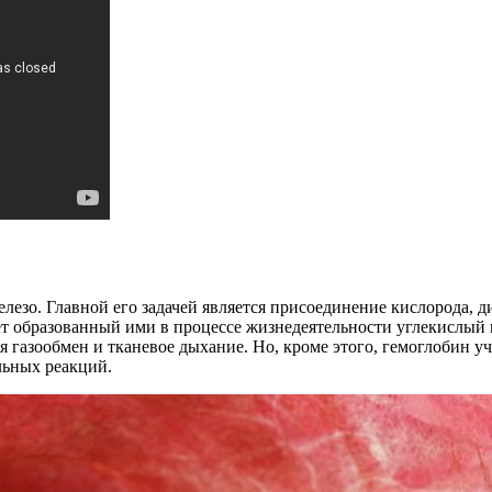
езо. Главной его задачей является присоединение кислорода, д
 образованный ими в процессе жизнедеятельности углекислый газ
я газообмен и тканевое дыхание. Но, кроме этого, гемоглобин у
льных реакций.