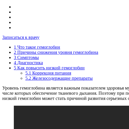
Записаться к врачу
1
Что такое гемоглобин
2
Причины снижения уровня гемоглобина
3
Симптомы
4
Диагностика
5
Как повысить низкий гемоглобин
5.1
Коррекция питания
5.2
Железосодержащие препараты
Уровень гемоглобина является важным показателем здоровья му
числе которых обеспечение тканевого дыхания. Поэтому при п
низкий гемоглобин может стать причиной развития серьезных