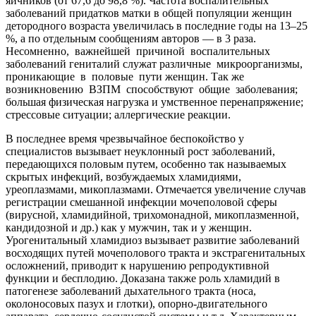
яичников (от 67,6 до 98,8 %). Частота воспалительных
заболеваний придатков матки в общей популяции женщин
детородного возраста увеличилась в последние годы на 13–25
%, а по отдельным сообщениям авторов — в 3 раза.
Несомненно, важнейшей причиной воспалительных
заболеваний гениталий служат различные микроорганизмы,
проникающие в половые пути женщин. Так же
возникновению ВЗПМ способствуют общие заболевания;
большая физическая нагрузка и умственное перенапряжение;
стрессовые ситуации; аллергические реакции.
В последнее время чрезвычайное беспокойство у
специалистов вызывает неуклонный рост заболеваний,
передающихся половым путем, особенно так называемых
скрытых инфекций, возбуждаемых хламидиями,
уреоплазмами, микоплазмами. Отмечается увеличение случав
регистрации смешанной инфекции мочеполовой сферы
(вирусной, хламидийной, трихомонадной, микоплазменной,
кандидозной и др.) как у мужчин, так и у женщин.
Урогенитальный хламидиоз вызывает развитие заболеваний
восходящих путей мочеполового тракта и экстрагенитальных
осложнений, приводит к нарушению репродуктивной
функции и бесплодию. Доказана также роль хламидий в
патогенезе заболеваний дыхательного тракта (носа,
околоносовых пазух и глотки), опорно-двигательного