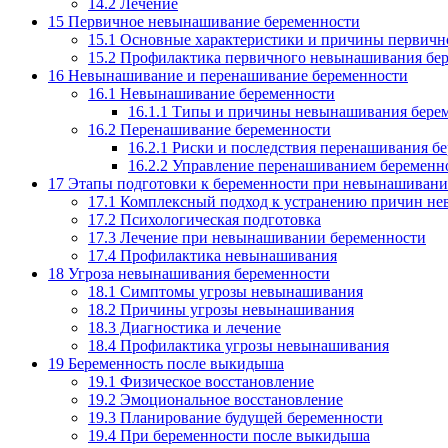
14.2
Лечение
15
Первичное невынашивание беременности
15.1
Основные характеристики и причины первичн
15.2
Профилактика первичного невынашивания бе
16
Невынашивание и перенашивание беременности
16.1
Невынашивание беременности
16.1.1
Типы и причины невынашивания бере
16.2
Перенашивание беременности
16.2.1
Риски и последствия перенашивания б
16.2.2
Управление перенашиванием беременн
17
Этапы подготовки к беременности при невынашиван
17.1
Комплексный подход к устранению причин н
17.2
Психологическая подготовка
17.3
Лечение при невынашивании беременности
17.4
Профилактика невынашивания
18
Угроза невынашивания беременности
18.1
Симптомы угрозы невынашивания
18.2
Причины угрозы невынашивания
18.3
Диагностика и лечение
18.4
Профилактика угрозы невынашивания
19
Беременность после выкидыша
19.1
Физическое восстановление
19.2
Эмоциональное восстановление
19.3
Планирование будущей беременности
19.4
При беременности после выкидыша