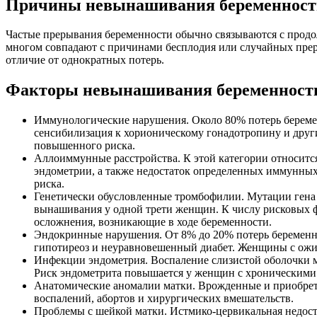
Причины невынашивания беременност
Частые прерывания беременности обычно связываются с прод
многом совпадают с причинами бесплодия или случайных прер
отличие от однократных потерь.
Факторы невынашивания беременност
Иммунологические нарушения. Около 80% потерь береме
сенсибилизация к хорионическому гонадотропину и дру
повышенного риска.
Аллоиммунные расстройства. К этой категории относитс
эндометрии, а также недостаток определенных иммунных 
риска.
Генетически обусловленные тромбофилии. Мутации гена 
вынашивания у одной трети женщин. К числу рисковых 
осложнения, возникающие в ходе беременности.
Эндокринные нарушения. От 8% до 20% потерь беременно
гипотиреоз и неуравновешенный диабет. Женщины с ожи
Инфекции эндометрия. Воспаление слизистой оболочки м
Риск эндометрита повышается у женщин с хроническими
Анатомические аномалии матки. Врожденные и приобрет
воспалений, абортов и хирургических вмешательств.
Проблемы с шейкой матки. Истмико-цервикальная недост