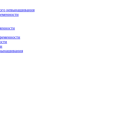
ого невынашивания
ременности
менности
еременности
ости
ии
евынашивания