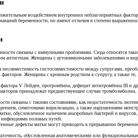
и
олжительным воздействием внутренних неблагоприятных фактор
ываний беременности, но имеют отличия в степени выраженност
и
нности связаны с иммунными проблемами. Сюда относятся таки
гим антигенам. Женщины с аутоиммунными заболеваниями и виру
я несовместимость гистосовместимости между супругами, преоб
факторов. Женщины с кровным родством к супругу, а также те, к
фактора V Лейден, протромбина, дефицит антитромбина III и д
факторов принадлежат предшествующие случаи тромбоэмболии, 
сти связаны с такими состояниями, как недостаточность люте
рением, симптомами вирилизации, а также нарушениями менстр
атки, обусловленное наличием анаэробных бактерий и вирусов
 инфекциями половых путей.
енные дефекты матки могут приводить к прерыванию беременно
аточность, обусловленная анатомическими или функциональным