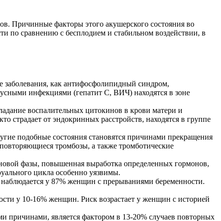
ов. Причинные факторы этого акушерского состояния во
и по сравнению с бесплодием и стабильном воздействии, в
е заболевания, как антифосфолипидный синдром,
сными инфекциями (гепатит С, ВИЧ) находятся в зоне
ладание воспалительных цитокинов в крови матери и
то страдает от эндокринных расстройств, находятся в группе
ругие подобные состояния становятся причинами прекращения
повторяющиеся тромбозы, а также тромботические
иновой фазы, повышенная выработка определенных гормонов,
уального цикла особенно уязвимы.
, наблюдается у 87% женщин с прерываниями беременности.
сти у 10-16% женщин. Риск возрастает у женщин с историей
и причинами, является фактором в 13-20% случаев повторных