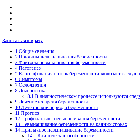
Записаться к врачу
1
Общие сведения
2
Причины невынашивания беременности
3
Факторы невынашивания беременности
4
Патогенез
5
Классификация потерь беременности включает следую
6
Симптомы
7
Осложнения
8
Диагностика
8.1
В диагностическом процессе используются сле
9
Лечение во время беременности
10
Лечение вне периода беременности
11
Прогноз
12
Профилактика невынашивания беременности
13
Невынашивание беременности на ранних сроках
14
Привычное невынашивание беременности
14.1
Клинические особенности