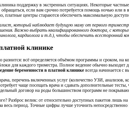
 клиника поддержку в экстренных ситуациях. Некоторые частны
му обращаться, если вам срочно потребуется помощь ночью или в
ло, платные центры стараются обеспечить максимальную доступ
иалист, который наблюдает будущую маму от первого триместра 
шения. Важно выбрать квалифицированного доктора, с которым
ринолога, кардиолога и т.д.), чтобы обеспечить всесторонний к
 платной клинике
 разнится: всё определяется объёмом программы и сроком, на к
 блоки для каждого триместра. Полное ведение обычно выходит 
ведение беременности в платной клинике
всегда начинается с в
ача, перечень включенных услуг (количество УЗИ, анализов, ко
требует чаще посещать врача и сдавать дополнительные тесты, 
отдельный договор на роды большинством программ не покрываю
оге? Разброс велик: от относительно доступных пакетов лишь н
ей за весь период. Точные цифры лучше уточнить непосредствен