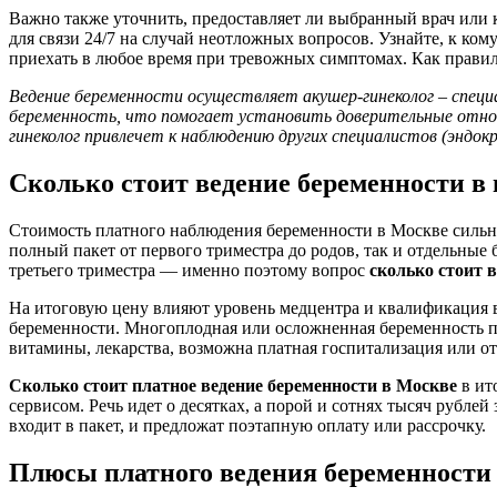
Важно также уточнить, предоставляет ли выбранный врач или
для связи 24/7 на случай неотложных вопросов. Узнайте, к ко
приехать в любое время при тревожных симптомах. Как прави
Ведение беременности осуществляет акушер-гинеколог – спец
беременность, что помогает установить доверительные отно
гинеколог привлечет к наблюдению других специалистов (эндок
Сколько стоит ведение беременности в
Стоимость платного наблюдения беременности в Москве сильно
полный пакет от первого триместра до родов, так и отдельные
третьего триместра — именно поэтому вопрос
сколько стоит 
На итоговую цену влияют уровень медцентра и квалификация вр
беременности. Многоплодная или осложненная беременность по
витамины, лекарства, возможна платная госпитализация или 
Сколько стоит платное ведение беременности в Москве
в ит
сервисом. Речь идет о десятках, а порой и сотнях тысяч рубл
входит в пакет, и предложат поэтапную оплату или рассрочку.
Плюсы платного ведения беременности