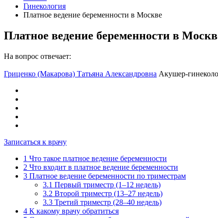
Гинекология
Платное ведение беременности в Москве
Платное ведение беременности в Москв
На вопрос отвечает:
Гриценко (Макарова) Татьяна Александровна
Акушер-гинеколо
Записаться к врачу
1
Что такое платное ведение беременности
2
Что входит в платное ведение беременности
3
Платное ведение беременности по триместрам
3.1
Первый триместр (1–12 недель)
3.2
Второй триместр (13–27 недель)
3.3
Третий триместр (28–40 недель)
4
К какому врачу обратиться