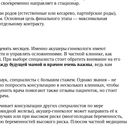
 своевременно направляет в стационар.
 родов (естественные или кесарево, партнёрские роды),
м. Основная цель финального этапа — максимальная
тдельному контракту.
девять месяцев. Именно акушеры-гинекологи имеют
ти и управлять осложнениями. В частной клинике, как
я. При выборе специалиста стоит обратить внимание на его
ежду будущей мамой и врачом очень важны
, ведь вам
аук, специалисты с большим стажем. Однако звания – не
но попросить консультацию в нескольких клиниках, чтобы
ценить врача помогают также отзывы пациенток, но стоит
рача.
чивает консультации других специалистов по мере
овидной железы), акушер-гинеколог может направить её к
случаях или при высоком риске (многоплодная беременность,
ию беременностей высокого риска. Плюсом частной медицины