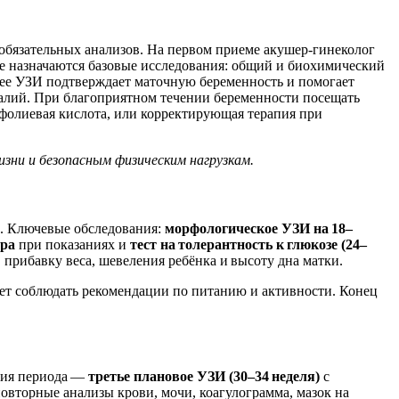
 обязательных анализов. На первом приеме акушер‑гинеколог
ее назначаются базовые исследования: общий и биохимический
нее УЗИ подтверждает маточную беременность и помогает
малий. При благоприятном течении беременности посещать
 фолиевая кислота, или корректирующая терапия при
зни и безопасным физическим нагрузкам.
и. Ключевые обследования:
морфологическое УЗИ на 18–
тра
при показаниях и
тест на толерантность к глюкозе (24–
прибавку веса, шевеления ребёнка и высоту дна матки.
ет соблюдать рекомендации по питанию и активности. Конец
ания периода —
третье плановое УЗИ (30–34 неделя)
с
повторные анализы крови, мочи, коагулограмма, мазок на