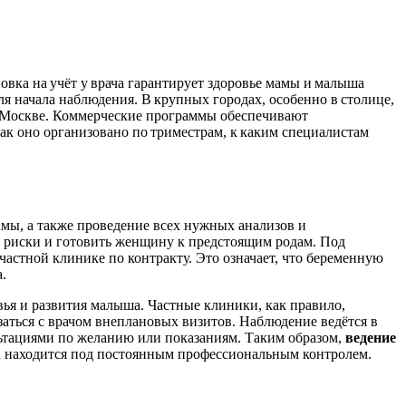
ка на учёт у врача гарантирует здоровье мамы и малыша
ля начала наблюдения. В крупных городах, особенно в столице,
в Москве. Коммерческие программы обеспечивают
ак оно организовано по триместрам, к каким специалистам
амы, а также проведение всех нужных анализов и
 риски и готовить женщину к предстоящим родам. Под
частной клинике по контракту. Это означает, что беременную
.
вья и развития малыша. Частные клиники, как правило,
аться с врачом внеплановых визитов. Наблюдение ведётся в
ьтациями по желанию или показаниям. Таким образом,
ведение
ка находится под постоянным профессиональным контролем.