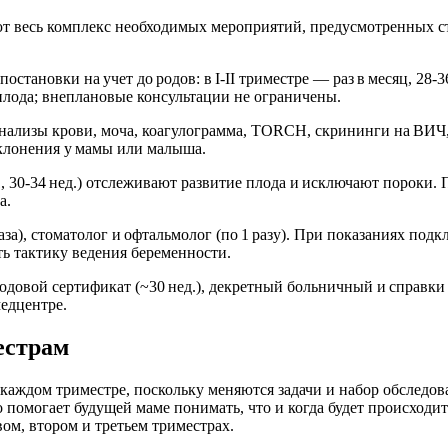
т весь комплекс необходимых мероприятий, предусмотренных 
постановки на учет до родов: в I‑II триместре — раз в месяц, 28
плода; внеплановые консультации не ограничены.
лизы крови, моча, коагулограмма, TORCH, скрининги на ВИЧ, с
клонения у мамы или малыша.
, 30‑34 нед.) отслеживают развитие плода и исключают пороки.
а.
аза), стоматолог и офтальмолог (по 1 разу). При показаниях подк
ь тактику ведения беременности.
одовой сертификат (~30 нед.), декретный больничный и справки
едцентре.
естрам
 каждом триместре, поскольку меняются задачи и набор обслед
 помогает будущей маме понимать, что и когда будет происходить
ом, втором и третьем триместрах.