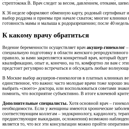
стрептококк B. Врач следит за весом, давлением, отеками, ше
К 36 неделе оформляют обменную карту, родовый сертификат и
выбор роддома и приемы при начале схваток; многие клиники 
готовность мамы и малыша к родоразрешению; после 40 недель
К какому врачу обратиться
Ведение беременности осуществляет врач
акушер-гинеколог
–
специальную подготовку в области женского репродуктивного 
правило, за вами закрепляется конкретный врач, который буде
квалификацию, опыт и, конечно, на то, комфортно ли вам с эт
предстоит регулярно встречаться и обсуждать любые волнующ
В Москве выбор акушеров-гинекологов в платных клиниках весь
единственное, что важно: часто молодые врачи тоже хорошо 
выбрать «своего» доктора, или воспользоваться советами знак
помнить, что восприятие субъективно. В итоге ключевой крит
Дополнительные специалисты.
Хотя основной врач – гинекол
необходимости. Если у женщины имеются хронические заболева
соответствующим коллегам – эндокринологу, кардиологу, терап
предшествующие выкидыши, осложнения) возможно наблюдение
является то, что все эти консультации можно пройти оперативн