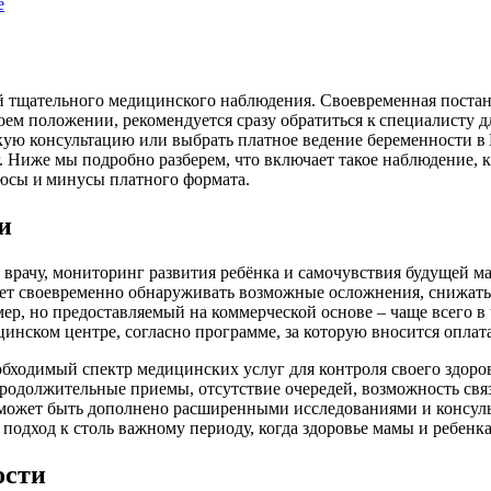
е
 тщательного медицинского наблюдения. Своевременная постанов
воем положении, рекомендуется сразу обратиться к специалисту д
скую консультацию или выбрать платное ведение беременности 
 Ниже мы подробно разберем, что включает такое наблюдение, к
плюсы и минусы платного формата.
и
 врачу, мониторинг развития ребёнка и самочувствия будущей м
ет своевременно обнаруживать возможные осложнения, снижать
р, но предоставляемый на коммерческой основе – чаще всего в 
нском центре, согласно программе, за которую вносится оплата
обходимый спектр медицинских услуг для контроля своего здоро
родолжительные приемы, отсутствие очередей, возможность связ
 может быть дополнено расширенными исследованиями и консул
подход к столь важному периоду, когда здоровье мамы и ребен
ости