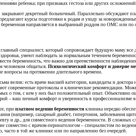
велениями ребенка; при признаках гестоза или других осложнений
 закрывают декретный больничный. Параллельно обсуждают план
предлагают курсы подготовки к родам и уходу за новорожденны
 беременная направляется в выбранный роддом по ОМС или по о
 главный специалист, который сопровождает будущую маму все 
здоровья, умеют наблюдать за нормальным течением беременнос
т вести беременность, что важно для преемственности наблюдени
им человеком общаться.
Психологический комфорт и доверие м
ие вопросы на протяжении длительного времени.
ма велик: есть врачи высшей категории, кандидаты и доктора н
знают современные протоколы и клинические рекомендации. Мож
омых о том, с кем у них был положительный опыт. Объективно о
ерий – ваш личный комфорт и уверенность в профессионализме в
ог, при
платном ведении беременности
клиника нередко обеспе
ния (например, сахарный диабет, гипертония, заболевания щит
евту и др., для совместного ведения беременности. В сложных 
 совместно с врачом-перинатологом – специалистом по веден
о, часто в той же клинике или по направлению без очередей.