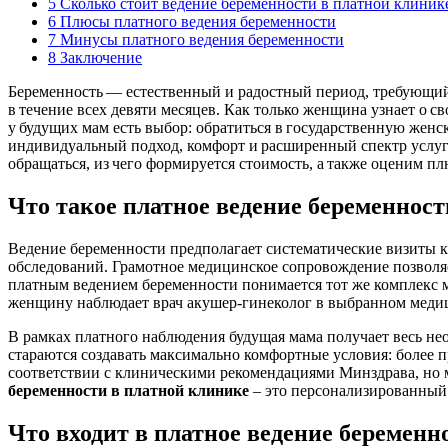
5
Сколько стоит ведение беременности в платной клиник
6
Плюсы платного ведения беременности
7
Минусы платного ведения беременности
8
Заключение
Беременность — естественный и радостный период, требующий
в течение всех девяти месяцев. Как только женщина узнает о с
у будущих мам есть выбор: обратиться в государственную жен
индивидуальный подход, комфорт и расширенный спектр услуг.
обращаться, из чего формируется стоимость, а также оценим 
Что такое платное ведение беременност
Ведение беременности предполагает систематические визиты к
обследований. Грамотное медицинское сопровождение позволя
платным ведением беременности понимается тот же комплекс ме
женщину наблюдает врач акушер-гинеколог в выбранном медици
В рамках платного наблюдения будущая мама получает весь не
стараются создавать максимально комфортные условия: более п
соответствии с клиническими рекомендациями Минздрава, но
беременности в платной клинике
– это персонализированный 
Что входит в платное ведение беременн