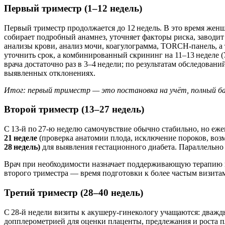
Первый триместр (1–12 недель)
Первый триместр продолжается до 12 недель. В это время женщ
собирает подробный анамнез, уточняет факторы риска, заводи
анализы крови, анализ мочи, коагулограмма, TORCH‑панель, а
уточнить срок, а комбинированный скрининг на 11–13 неделе
врача достаточно раз в 3–4 недели; по результатам обследова
выявленных отклонениях.
Итог: первый триместр — это постановка на учёт, полный баз
Второй триместр (13–27 недель)
С 13‑й по 27‑ю неделю самочувствие обычно стабильно, но еж
21 неделе
(проверка анатомии плода, исключение пороков, воз
28 недель)
для выявления гестационного диабета. Параллельно 
Врач при необходимости назначает поддерживающую терапию и
второго триместра — время подготовки к более частым визитам
Третий триместр (28–40 недель)
С 28‑й недели визиты к акушеру‑гинекологу учащаются: дважд
допплерометрией для оценки плаценты, предлежания и роста п