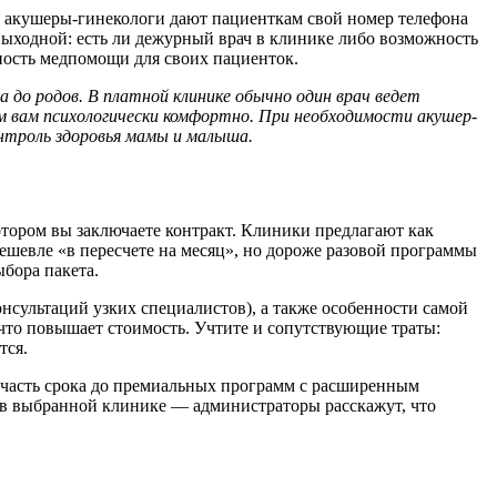
е акушеры-гинекологи дают пациенткам свой номер телефона
 выходной: есть ли дежурный врач в клинике либо возможность
ность медпомощи для своих пациенток.
до родов. В платной клинике обычно один врач ведет
 вам психологически комфортно. При необходимости акушер-
онтроль здоровья мамы и малыша.
отором вы заключаете контракт. Клиники предлагают как
дешевле «в пересчете на месяц», но дороже разовой программы
ыбора пакета.
нсультаций узких специалистов), а также особенности самой
что повышает стоимость. Учтите и сопутствующие траты:
тся.
а часть срока до премиальных программ с расширенным
но в выбранной клинике — администраторы расскажут, что