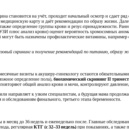
ина становится на учёт, проходит начальный осмотр и сдает ряд
т медицинскую карту и даёт рекомендации по образу жизни. Дал
 также определение группы крови и резус‑принадлежности. Ран
 (УЗИ плюс анализ крови) оценит вероятность хромосомных ано
ний могут быть назначены профилактические витамины, например
овый скрининг и получение рекомендаций по питанию, образу жи
емесячные визиты к акушеру‑гинекологу остаются обязательным
можное определение пола),
биохимический скрининг II тримес
повторяют общий анализ крови и мочи, контролируют давление, 
ли направляет к узким специалистам, а будущая мама продолжа
 и обследованиям финального, третьего этапа беременности.
ы в месяц до 36 недель и еженедельно после. Главные обследов
лода, регулярная
КТГ (с 32–33 недель)
при показаниях, а также 