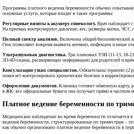
Программы платного ведения беременности обычно охватываю
основные услуги, которые входят в такие программы:
Регулярные визиты к акушеру‑гинекологу.
Врач наблюдает с 
На приемах контролируют давление, вес, размеры матки, ЧСС 
Полный спектр анализов.
Включены общий/биохимический ана
Они позволяют вовремя выявить анемию, инфекции и иные от
Ультразвуковая диагностика.
Три плановых УЗИ (11‑13, 18‑21
3D/4D‑сканы, расширяющие информацию для родителей и врач
Консультации узких специалистов.
Обязательны терапевт (2 р
помогает контролировать хронические болезни и корректироват
Оформление документов.
Клиника готовит обменную карту, р
в ЖК: все официальные бумаги она получает прямо в частном м
Платное ведение беременности по трим
Медицинское наблюдение во время беременности отличается в
ведения беременности, структурированные по триместрам – это
как обычно организовано платное ведение беременности в перв