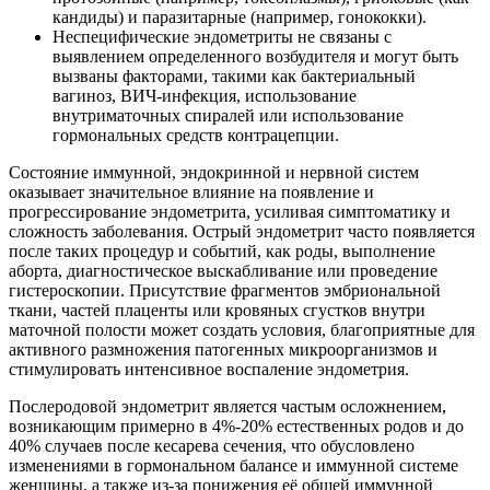
кандиды) и паразитарные (например, гонококки).
Неспецифические эндометриты не связаны с
выявлением определенного возбудителя и могут быть
вызваны факторами, такими как бактериальный
вагиноз, ВИЧ-инфекция, использование
внутриматочных спиралей или использование
гормональных средств контрацепции.
Состояние иммунной, эндокринной и нервной систем
оказывает значительное влияние на появление и
прогрессирование эндометрита, усиливая симптоматику и
сложность заболевания. Острый эндометрит часто появляется
после таких процедур и событий, как роды, выполнение
аборта, диагностическое выскабливание или проведение
гистероскопии. Присутствие фрагментов эмбриональной
ткани, частей плаценты или кровяных сгустков внутри
маточной полости может создать условия, благоприятные для
активного размножения патогенных микроорганизмов и
стимулировать интенсивное воспаление эндометрия.
Послеродовой эндометрит является частым осложнением,
возникающим примерно в 4%-20% естественных родов и до
40% случаев после кесарева сечения, что обусловлено
изменениями в гормональном балансе и иммунной системе
женщины, а также из-за понижения её общей иммунной