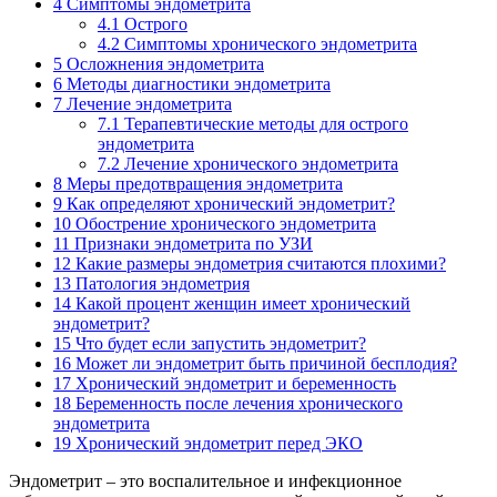
4
Симптомы эндометрита
4.1
Острого
4.2
Симптомы хронического эндометрита
5
Осложнения эндометрита
6
Методы диагностики эндометрита
7
Лечение эндометрита
7.1
Терапевтические методы для острого
эндометрита
7.2
Лечение хронического эндометрита
8
Меры предотвращения эндометрита
9
Как определяют хронический эндометрит?
10
Обострение хронического эндометрита
11
Признаки эндометрита по УЗИ
12
Какие размеры эндометрия считаются плохими?
13
Патология эндометрия
14
Какой процент женщин имеет хронический
эндометрит?
15
Что будет если запустить эндометрит?
16
Может ли эндометрит быть причиной бесплодия?
17
Хронический эндометрит и беременность
18
Беременность после лечения хронического
эндометрита
19
Хронический эндометрит перед ЭКО
Эндометрит – это воспалительное и инфекционное