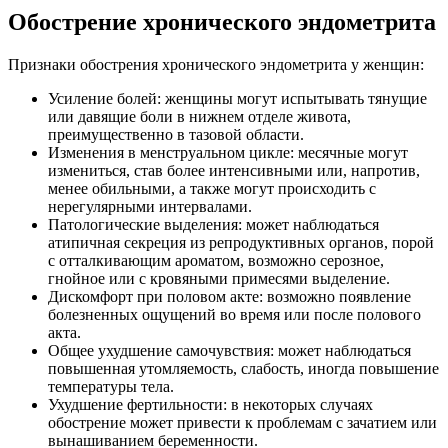
Обострение хронического эндометрита
Признаки обострения хронического эндометрита у женщин:
Усиление болей: женщины могут испытывать тянущие
или давящие боли в нижнем отделе живота,
преимущественно в тазовой области.
Изменения в менструальном цикле: месячные могут
измениться, став более интенсивными или, напротив,
менее обильными, а также могут происходить с
нерегулярными интервалами.
Патологические выделения: может наблюдаться
атипичная секреция из репродуктивных органов, порой
с отталкивающим ароматом, возможно серозное,
гнойное или с кровяными примесями выделение.
Дискомфорт при половом акте: возможно появление
болезненных ощущений во время или после полового
акта.
Общее ухудшение самочувствия: может наблюдаться
повышенная утомляемость, слабость, иногда повышение
температуры тела.
Ухудшение фертильности: в некоторых случаях
обострение может привести к проблемам с зачатием или
вынашиванием беременности.