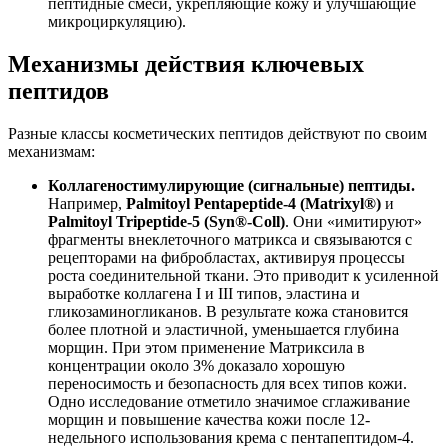
пептидные смеси, укрепляющие кожу и улучшающие
микроциркуляцию).
Механизмы действия ключевых
пептидов
Разные классы косметических пептидов действуют по своим
механизмам:
Коллагеностимулирующие (сигнальные) пептиды.
Например,
Palmitoyl Pentapeptide-4 (Matrixyl®)
и
Palmitoyl Tripeptide-5 (Syn®-Coll)
. Они «имитируют»
фрагменты внеклеточного матрикса и связываются с
рецепторами на фибробластах, активируя процессы
роста соединительной ткани. Это приводит к усиленной
выработке коллагена I и III типов, эластина и
гликозаминогликанов. В результате кожа становится
более плотной и эластичной, уменьшается глубина
морщин. При этом применение Матриксила в
концентрации около 3% доказало хорошую
переносимость и безопасность для всех типов кожи.
Одно исследование отметило значимое сглаживание
морщин и повышение качества кожи после 12-
недельного использования крема с пентапептидом-4.