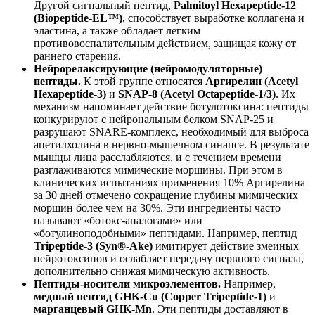
Другой сигнальный пептид,
Palmitoyl Hexapeptide-12
(Biopeptide-EL™)
, способствует выработке коллагена и
эластина, а также обладает легким
противовоспалительным действием, защищая кожу от
раннего старения.
Нейрорелаксирующие (нейромодуляторные)
пептиды.
К этой группе относятся
Аргирелин (Acetyl
Hexapeptide-3)
и
SNAP-8 (Acetyl Octapeptide-1/3)
. Их
механизм напоминает действие ботулотоксина: пептиды
конкурируют с нейрональным белком SNAP-25 и
разрушают SNARE-комплекс, необходимый для выброса
ацетилхолина в нервно-мышечном синапсе. В результате
мышцы лица расслабляются, и с течением времени
разглаживаются мимические морщины. При этом в
клинических испытаниях применения 10% Аргирелина
за 30 дней отмечено сокращение глубины мимических
морщин более чем на 30%. Эти ингредиенты часто
называют «ботокс-аналогами» или
«ботулиноподобными» пептидами. Например, пептид
Tripeptide-3 (Syn®-Ake)
имитирует действие змеиных
нейротоксинов и ослабляет передачу нервного сигнала,
дополнительно снижая мимическую активность.
Пептиды-носители микроэлементов.
Например,
медный пептид GHK-Cu (Copper Tripeptide-1)
и
марганцевый GHK-Mn
. Эти пептиды доставляют в