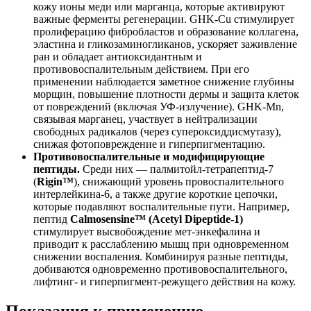
кожу ионы меди или марганца, которые активируют
важные ферменты регенерации. GHK-Cu стимулирует
пролиферацию фибробластов и образование коллагена,
эластина и гликозаминогликанов, ускоряет заживление
ран и обладает антиоксидантным и
противовоспалительным действием. При его
применении наблюдается заметное снижение глубины
морщин, повышение плотности дермы и защита клеток
от повреждений (включая УФ-излучение). GHK-Mn,
связывая марганец, участвует в нейтрализации
свободных радикалов (через супероксиддисмутазу),
снижая фотоповреждение и гиперпигментацию.
Противовоспалительные и модифицирующие
пептиды.
Среди них — палмитойл-тетрапептид-7
(
Rigin™
), снижающий уровень провоспалительного
интерлейкина-6, а также другие короткие цепочки,
которые подавляют воспалительные пути. Например,
пептид
Calmosensine™ (Acetyl Dipeptide-1)
стимулирует высвобождение мет-энкефалина и
приводит к расслаблению мышц при одновременном
снижении воспаления. Комбинируя разные пептиды,
добиваются одновременно противовоспалительного,
лифтинг- и гиперпигмент-режущего действия на кожу.
Показания к применению