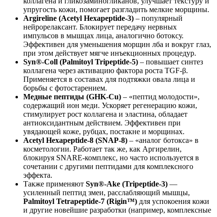
коллагена и гликозаминогликанов, улучшает текстуру и
упругость кожи, помогает разгладить мелкие морщины.
Argireline (Acetyl Hexapeptide-3)
– популярный
нейрорелаксант. Блокирует передачу нервных
импульсов в мышцах лица, аналогично ботоксу.
Эффективен для уменьшения морщин лба и вокруг глаз,
при этом действует мягче инъекционных процедур.
Syn®-Coll (Palmitoyl Tripeptide-5)
– повышает синтез
коллагена через активацию фактора роста TGF-β.
Применяется в составах для подтяжки овала лица и
борьбы с фотостарением.
Медные пептиды (GHK-Cu)
– «пептид молодости»,
содержащий ион меди. Ускоряет регенерацию кожи,
стимулирует рост коллагена и эластина, обладает
антиоксидантным действием. Эффективен при
увядающей коже, рубцах, постакне и морщинах.
Acetyl Hexapeptide-8 (SNAP-8)
– «аналог ботокса» в
косметологии. Работает так же, как Аргирелин,
блокируя SNARE-комплекс, но часто используется в
сочетании с другими пептидами для комплексного
эффекта.
Также применяют
Syn®-Ake (Tripeptide-3)
—
усиленный пептид змеи, расслабляющий мышцы,
Palmitoyl Tetrapeptide-7 (Rigin™)
для успокоения кожи
и другие новейшие разработки (например, комплексные