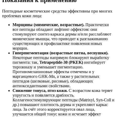
Пептидные косметические средства эффективны при многих
проблемах кожи лица:
Морщины (мимические, возрастные).
Практически
все пептиды обладают лифтинг-эффектом: они
стимулируют синтез каркаса дермы и/или расслабляют
мимические мышцы, что приводит к разглаживанию
существующих и профилактике появления новых
морщин.
Гиперпигментация (возрастные пятна, веснушки).
Некоторые пептиды напрямую блокируют выработку
пигмента: так,
Tetrapeptide-30 (PKEK)
ингибирует
тирозиназу и уменьшает пигментацию.
Противомеланиновые эффекты отмечены и у
марганцевого GHK-Mn, а также у растительных
пептидов (шелковые, рисовые), обладающих
антиоксидантными свойствами.
Снижение тонуса, птоз кожи.
С возрастом кожа теряет
упругость и появляется дряблость.
Коллагеностимулирующие пептиды (Matrixyl, Syn-Coll и
др.) повышают плотность дермы и укрепляют каркас
лица. За счёт этого корректируется овал лица,
улучшается общий тонус кожи и исчезает эффект