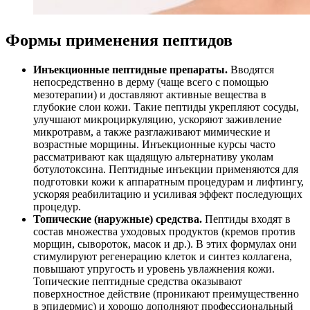
Формы применения пептидов
Инъекционные пептидные препараты.
Вводятся
непосредственно в дерму (чаще всего с помощью
мезотерапии) и доставляют активные вещества в
глубокие слои кожи. Такие пептиды укрепляют сосуды,
улучшают микроциркуляцию, ускоряют заживление
микротравм, а также разглаживают мимические и
возрастные морщины. Инъекционные курсы часто
рассматривают как щадящую альтернативу уколам
ботулотоксина. Пептидные инъекции применяются для
подготовки кожи к аппаратным процедурам и лифтингу,
ускоряя реабилитацию и усиливая эффект последующих
процедур.
Топические (наружные) средства.
Пептиды входят в
состав множества уходовых продуктов (кремов против
морщин, сывороток, масок и др.). В этих формулах они
стимулируют регенерацию клеток и синтез коллагена,
повышают упругость и уровень увлажнения кожи.
Топические пептидные средства оказывают
поверхностное действие (проникают преимущественно
в эпидермис) и хорошо дополняют профессиональный