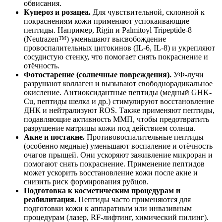
обвисания.
Купероз и розацеа.
Для чувствительной, склонной к
покраснениям кожи применяют успокаивающие
пептиды. Например, Rigin и Palmitoyl Tripeptide-8
(Neutrazen™) уменьшают высвобождение
провоспалительных цитокинов (IL-6, IL-8) и укрепляют
сосудистую стенку, что помогает снять покраснение и
отёчность.
Фотостарение (солнечные повреждения).
УФ-лучи
разрушают коллаген и вызывают свободнорадикальное
окисление. Антиоксидантные пептиды (медный GHK-
Cu, пептиды шелка и др.) стимулируют восстановление
ДНК и нейтрализуют ROS. Также применяют пептиды,
подавляющие активность ММП, чтобы предотвратить
разрушение матрицы кожи под действием солнца.
Акне и постакне.
Противовоспалительные пептиды
(особенно медные) уменьшают воспаление и отёчность
очагов прыщей. Они ускоряют заживление микроран и
помогают снять покраснение. Применение пептидов
может ускорить восстановление кожи после акне и
снизить риск формирования рубцов.
Подготовка к косметическим процедурам и
реабилитация.
Пептиды часто применяются для
подготовки кожи к аппаратным или инвазивным
процедурам (лазер, RF-лифтинг, химический пилинг).