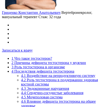
Гриценко Константин Анатольевич
Вертеброневролог,
мануальный терапевт
Стаж: 32 года
Записаться к врачу
1
Что такое тестостерон?
2
Причины дефицита тестостерона у мужчин
3
Роль тестостерона в организме
4
Последствия дефицита тестостерона
4.1
Воздействие на репродуктивную систему
4.2
Роль тестостерона в поддержании здоровья
костной системы
4.3
Эндокринные нарушения
4.4
Сердечно-сосудистые заболевания
4.5
Мочеполовая система
4.6
Влияние дефицита тестостерона на общее
здоровье