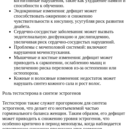
когнитивные нарушения, такие как ухудшение памяти и
способности к обучению.
Эндокринные изменения: дефицит может
способствовать ожирению и снижению
чувствительности к инсулину, усугубляя риск развития
диабета.
Сердечно-сосудистые заболевания: может вызвать
эндотелиальную дисфункцию и дислипидемию,
увеличивая риск сердечно-сосудистых нарушений.
Проблемы с мочеполовой системой: включают
нарушения мочеиспускания.
Мышечные и костные изменения: дефицит может
приводить к саркопении, ослаблению мышц и
увеличению риска переломов из-за остеопении или
остеопороза.
Кожные и волосяные изменения: недостаток может
нарушать синтез кожного сала и рост волос.
Роль тестостерона в синтезе эстрогенов
Тестостерон также служит прогормоном для синтеза
эстрогенов, что делает его неотъемлемой частью
гормонального баланса женщин. Таким образом, его дефицит
может приводить к снижению уровня эстрогенов, что
особенно критично в период менопаузы, когда наблюдается
естественное снижение продукции этих гормонов.