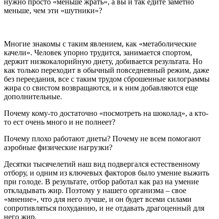
нужно просто «меньше жрать», а вы и так едите заметно
меньше, чем эти «шутники»?
Многие знакомы с таким явлением, как «метаболические
качели». Человек упорно трудится, занимается спортом,
держит низкокалорийную диету, добивается результата. Но
как только переходит в обычный повседневный режим, даже
без переедания, все с таким трудом сброшенные килограммы
жира со свистом возвращаются, и к ним добавляются еще
дополнительные.
Почему кому-то достаточно «посмотреть на шоколад», а кто-
то ест очень много и не полнеет?
Почему плохо работают диеты? Почему не всем помогают
аэробные физические нагрузки?
Десятки тысячелетий наш вид подвергался естественному
отбору, и одним из ключевых факторов было умение выжить
при голоде. В результате, отбор работал как раз на умение
откладывать жир. Поэтому у нашего организма – свое
«мнение», что для него лучше, и он будет всеми силами
сопротивляться похуданию, и не отдавать драгоценный для
него жир.