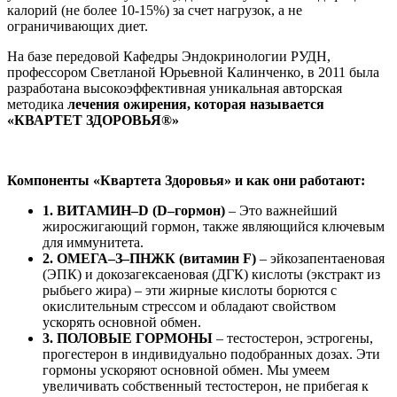
калорий (не более 10-15%) за счет нагрузок, а не
ограничивающих диет.
На базе передовой Кафедры Эндокринологии РУДН,
профессором Светланой Юрьевной Калинченко, в 2011 была
разработана высокоэффективная уникальная авторская
методика
лечения ожирения, которая называется
«КВАРТЕТ ЗДОРОВЬЯ®»
Компоненты «Квартета Здоровья» и как они работают:
1. ВИТАМИН–D (D–гормон)
– Это важнейший
жиросжигающий гормон, также являющийся ключевым
для иммунитета.
2. ОМЕГА–З–ПНЖК (витамин F)
– эйкозапентаеновая
(ЭПК) и докозагексаеновая (ДГК) кислоты (экстракт из
рыбьего жира) – эти жирные кислоты борются с
окислительным стрессом и обладают свойством
ускорять основной обмен.
3. ПОЛОВЫЕ ГОРМОНЫ
– тестостерон, эстрогены,
прогестерон в индивидуально подобранных дозах. Эти
гормоны ускоряют основной обмен. Мы умеем
увеличивать собственный тестостерон, не прибегая к