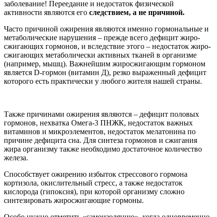
заболевание! Переедание и недостаток физической
активности являются его
следствием, а не причиной.
Часто причиной ожирения являются именно гормональные и
метаболические нарушения – прежде всего дефицит жиро-
сжигающих гормонов, и вследствие этого – недостаток жиро-
сжигающих метаболически активных тканей в организме
(например, мышц). Важнейшим жиросжигающим гормоном
является D-гормон (витамин Д), резко выраженный дефицит
которого есть практически у любого жителя нашей страны.
Также причинами ожирения являются – дефицит половых
гормонов, нехватка Омега-3 ПНЖК, недостаток важных
витаминов и микроэлементов, недостаток мелатонина по
причине дефицита сна. Для синтеза гормонов и сжигания
жира организму также необходимо достаточное количество
железа.
Способствует ожирению избыток стрессового гормона
кортизола, окислительный стресс, а также недостаток
кислорода (гипоксия), при которой организму сложно
синтезировать жиросжигающие гормоны.
Особо нужно отметить «самоизоляцию», когда одновременно