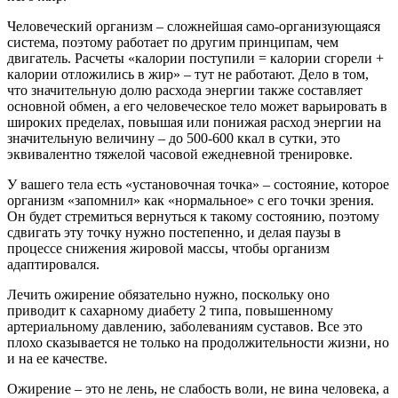
Человеческий организм – сложнейшая само-организующаяся
система, поэтому работает по другим принципам, чем
двигатель. Расчеты «калории поступили = калории сгорели +
калории отложились в жир» – тут не работают. Дело в том,
что значительную долю расхода энергии также составляет
основной обмен, а его человеческое тело может варьировать в
широких пределах, повышая или понижая расход энергии на
значительную величину – до 500-600 ккал в сутки, это
эквивалентно тяжелой часовой ежедневной тренировке.
У вашего тела есть «установочная точка» – состояние, которое
организм «запомнил» как «нормальное» с его точки зрения.
Он будет стремиться вернуться к такому состоянию, поэтому
сдвигать эту точку нужно постепенно, и делая паузы в
процессе снижения жировой массы, чтобы организм
адаптировался.
Лечить ожирение обязательно нужно, поскольку оно
приводит к сахарному диабету 2 типа, повышенному
артериальному давлению, заболеваниям суставов. Все это
плохо сказывается не только на продолжительности жизни, но
и на ее качестве.
Ожирение – это не лень, не слабость воли, не вина человека, а