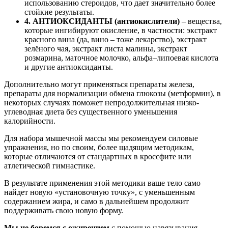
использованию стероидов, что дает значительно более
стойкие результаты.
4. АНТИОКСИДАНТЫ (антиокислители)
– вещества,
которые ингибируют окисление, в частности: экстракт
красного вина (да, вино – тоже лекарство), экстракт
зелёного чая, экстракт листа малины, экстракт
розмарина, маточное молочко, альфа–липоевая кислота
и другие антиоксиданты.
Дополнительно могут применяться препараты железа,
препараты для нормализации обмена глюкозы (метформин), в
некоторых случаях поможет непродолжительная низко-
углеводная диета без существенного уменьшения
калорийности.
Для набора мышечной массы мы рекомендуем силовые
упражнения, но по своим, более щадящим методикам,
которые отличаются от стандартных в кроссфите или
атлетической гимнастике.
В результате применения этой методики ваше тело само
найдет новую «установочную точку», с уменьшенным
содержанием жира, и само в дальнейшем продолжит
поддерживать свою новую форму.
Мы не боремся с ожирением
с помощью навязывания