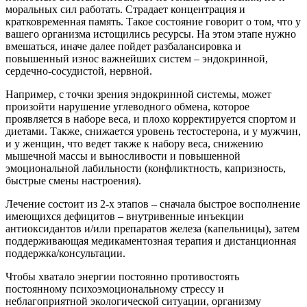
моральных сил работать. Страдает концентрация и
кратковременная память. Такое состояние говорит о том, что у
вашего организма истощились ресурсы. На этом этапе нужно
вмешаться, иначе далее пойдет разбалансировка и
повышенный износ важнейших систем – эндокринной,
сердечно-сосудистой, нервной.
Например, с точки зрения эндокринной системы, может
произойти нарушение углеводного обмена, которое
проявляется в наборе веса, и плохо корректируется спортом и
диетами. Также, снижается уровень тестостерона, и у мужчин,
и у женщин, что ведет также к набору веса, снижению
мышечной массы и выносливости и повышенной
эмоциональной лабильности (конфликтность, капризность,
быстрые смены настроения).
Лечение состоит из 2-х этапов – сначала быстрое восполнение
имеющихся дефицитов – внутривенные инъекции
антиоксидантов и/или препаратов железа (капельницы), затем
поддерживающая медикаментозная терапия и дистанционная
поддержка/консультации.
Чтобы хватало энергии постоянно противостоять
постоянному психоэмоциональному стрессу и
неблагоприятной экологической ситуации, организму