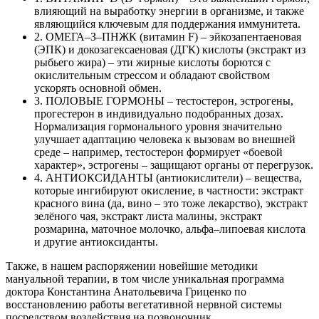
влияющий на выработку энергии в организме, и также
являющийся ключевым для поддержания иммунитета.
2. ОМЕГА–З–ПНЖК (витамин F) – эйкозапентаеновая
(ЭПК) и докозагексаеновая (ДГК) кислоты (экстракт из
рыбьего жира) – эти жирные кислоты борются с
окислительным стрессом и обладают свойством
ускорять основной обмен.
3. ПОЛОВЫЕ ГОРМОНЫ – тестостерон, эстрогены,
прогестерон в индивидуально подобранных дозах.
Нормализация гормонального уровня значительно
улучшает адаптацию человека к вызовам во внешней
среде – например, тестостерон формирует «боевой
характер», эстрогены – защищают органы от перегрузок.
4. АНТИОКСИДАНТЫ (антиокислители) – вещества,
которые ингибируют окисление, в частности: экстракт
красного вина (да, вино – это тоже лекарство), экстракт
зелёного чая, экстракт листа малины, экстракт
розмарина, маточное молочко, альфа–липоевая кислота
и другие антиоксиданты.
Также, в нашем распоряжении новейшие методики
мануальной терапии, в том числе уникальная программа
доктора Константина Анатольевича Гриценко по
восстановлению работы вегетативной нервной системы
посредством воздействия на позвоночник.