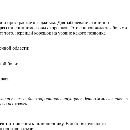
и и пристрастие к гаджетам. Для заболевания типично
рессии спинномозговых корешков. Это сопровождается болями
т того, нервный корешок на уровне какого позвонка
очной области;
ной боли;
шков.
икт в семье, дискомфортная ситуация в детском коллективе, в
ого психолога.
меют отношения к позвоночнику. В действительности
агностироваться: