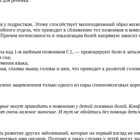
 для ребенка.
ся у подростков. Этому способствует малоподвижный образ жизн
ного отдела, что приводит к сближению тел позвонков и комп
 Причем интенсивность и локализация болей напрямую зависит о
епа над 1-м шейным позвонком С1, — провоцируют боли в затыл
 сна;
емения языка;
я, спазмы мышц головы и шеи, что приводит к разлитой голов
ловлено защемлением только одного из пары спинномозговых коре
рые могут приводить к появлению у детей головных болей. Конфл
ют очень важное значение. И тут не обойтись без помощи детск
 развитие других заболеваний, которые на первый взгляд не и
уемых ими органов. Поэтому в таких случаях у детей могут ди