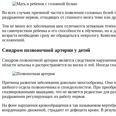
Во всех случаях причиной частого появления головных болей 
раздражение нервов, отходящих от спинного мозга теми или д
Тем не менее все заболевания шеи отличаются затяжным течен
на самочувствии ребенка и его способности к обучению, но и
возраста необходимо сразу же обращаться к неврологу. Компл
осложнений.
Синдром позвоночной артерии у детей
Синдром позвоночной артерии является следствием нарушения к
области затылка и распространяется на виски и лоб. Иногда сп
Причины развития заболевания довольно многообразны. Они мо
шейного отдела позвоночника и спондилолистезе. При приобре
спазмированными мышцами, что не является редкостью для раз
раздражении регулирующих их работу нервов.
На фоне нарушения кровообращения в так называемом вертебро
координацию движений, страдают от дефицита крови. В результ