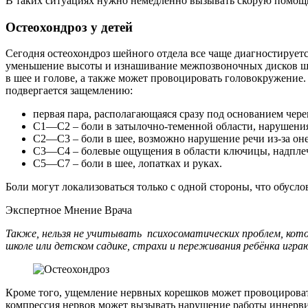
В таких ситуациях нужно немедленно вызывать скорую помощь
Остеохондроз у детей
Сегодня остеохондроз шейного отдела все чаще диагностирует
уменьшение высоты и изнашивание межпозвоночных дисков шей
в шее и голове, а также может провоцировать головокружение.
подвергается защемлению:
первая пара, располагающаяся сразу под основанием чер
С1—С2 – боли в затылочно-теменной области, нарушения
С2—С3 – боли в шее, возможно нарушение речи из-за он
С3—С4 – болевые ощущения в области ключицы, надплечь
С5—С7 – боли в шее, лопатках и руках.
Боли могут локализоваться только с одной стороны, что обус
Экспертное Мнение Врача
Также, нельзя не учитывать психосоматических проблем, кото
школе или детском садике, страхи и переживания ребёнка игра
Кроме того, ущемление нервных корешков может провоцировать
компрессия нервов может вызывать нарушение работы иннервир