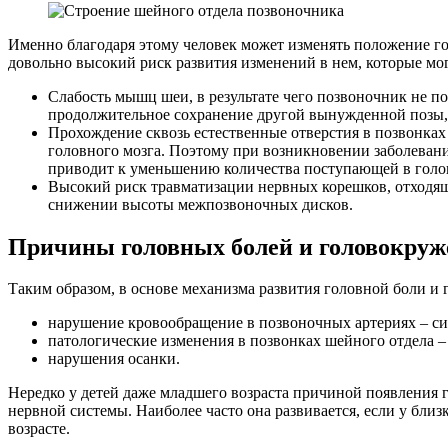
Именно благодаря этому человек может изменять положение г
довольно высокий риск развития изменений в нем, которые мог
Слабость мышц шеи, в результате чего позвоночник не п
продолжительное сохранение другой вынужденной позы, 
Прохождение сквозь естественные отверстия в позвонка
головного мозга. Поэтому при возникновении заболеван
приводит к уменьшению количества поступающей в голо
Высокий риск травматизации нервных корешков, отходящ
снижении высоты межпозвоночных дисков.
Причины головных болей и головокруже
Таким образом, в основе механизма развития головной боли и 
нарушение кровообращение в позвоночных артериях – си
патологические изменения в позвонках шейного отдела –
нарушения осанки.
Нередко у детей даже младшего возраста причиной появления г
нервной системы. Наиболее часто она развивается, если у бли
возрасте.