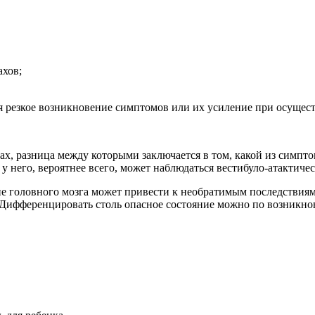
ахов;
я резкое возникновение симптомов или их усиление при осущес
х, разница между которыми заключается в том, какой из симпто
у него, вероятнее всего, может наблюдаться вестибуло-атактиче
ие головного мозга может привести к необратимым последствия
. Дифференцировать столь опасное состояние можно по возникн