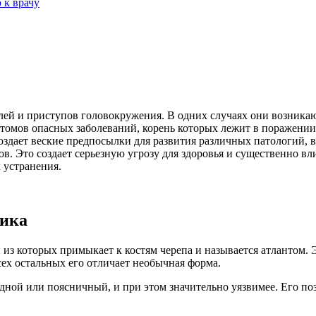
 к врачу
олей и приступов головокружения. В одних случаях они возника
томов опасных заболеваний, корень которых лежит в поражении 
дает веские предпосылки для развития различных патологий, в р
в. Это создает серьезную угрозу для здоровья и существенно вл
 устранения.
ника
 из которых примыкает к костям черепа и называется атлантом
ех остальных его отличает необычная форма.
дной или поясничный, и при этом значительно уязвимее. Его п