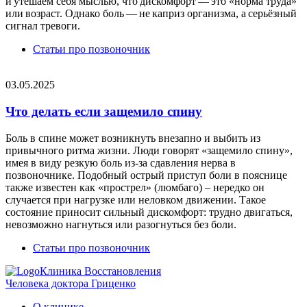
и утешаем себя мыслью, что дискомфорт — это «норма труда»
или возраст. Однако боль — не каприз организма, а серьёзный
сигнал тревоги.
Статьи про позвоночник
03.05.2025
Что делать если защемило спину
Боль в спине может возникнуть внезапно и выбить из
привычного ритма жизни. Люди говорят «защемило спину»,
имея в виду резкую боль из-за сдавления нерва в
позвоночнике. Подобный острый приступ боли в пояснице
также известен как «прострел» (люмбаго) – нередко он
случается при нагрузке или неловком движении. Такое
состояние приносит сильный дискомфорт: трудно двигаться,
невозможно нагнуться или разогнуться без боли.
Статьи про позвоночник
Клиника Восстановления
Человека доктора Гриценко
О клинике