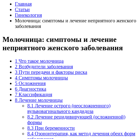
Главная
Статьи
Гинекология
Молочница: симптомы и лечение неприятного женского
заболевания
Молочница: симптомы и лечение
неприятного женского заболевания
1
Что такое молочница
2
Возбудители заболевания
3
Пути передачи и факторы риска
4
Симптомы молочницы
5
Осложнения
6
Диагностика
7
Классификация
8
Лечение молочницы
8.1
Лечение острого (неосложненного)
вульвовагинального кандидоза
8.2
Лечение рецидивирующей (осложненной)
формы
8.3
При беременности
8.4
Озононтерапия, как метод лечения обеих форм