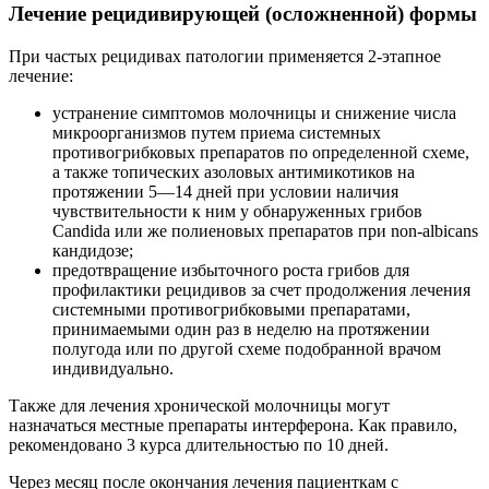
Лечение рецидивирующей (осложненной) формы
При частых рецидивах патологии применяется 2-этапное
лечение:
устранение симптомов молочницы и снижение числа
микроорганизмов путем приема системных
противогрибковых препаратов по определенной схеме,
а также топических азоловых антимикотиков на
протяжении 5—14 дней при условии наличия
чувствительности к ним у обнаруженных грибов
Candida или же полиеновых препаратов при non-albicans
кандидозе;
предотвращение избыточного роста грибов для
профилактики рецидивов за счет продолжения лечения
системными противогрибковыми препаратами,
принимаемыми один раз в неделю на протяжении
полугода или по другой схеме подобранной врачом
индивидуально.
Также для лечения хронической молочницы могут
назначаться местные препараты интерферона. Как правило,
рекомендовано 3 курса длительностью по 10 дней.
Через месяц после окончания лечения пациенткам с