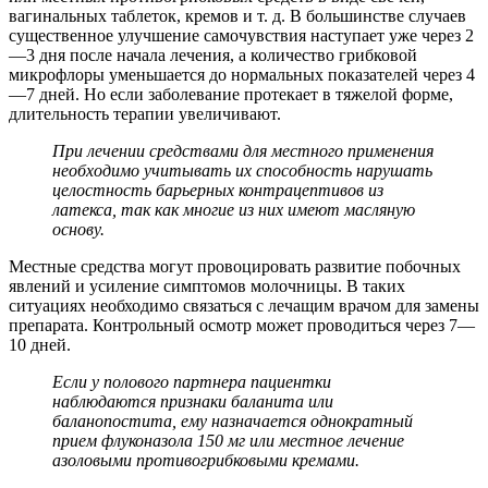
вагинальных таблеток, кремов и т. д. В большинстве случаев
существенное улучшение самочувствия наступает уже через 2
—3 дня после начала лечения, а количество грибковой
микрофлоры уменьшается до нормальных показателей через 4
—7 дней. Но если заболевание протекает в тяжелой форме,
длительность терапии увеличивают.
При лечении средствами для местного применения
необходимо учитывать их способность нарушать
целостность барьерных контрацептивов из
латекса, так как многие из них имеют масляную
основу.
Местные средства могут провоцировать развитие побочных
явлений и усиление симптомов молочницы. В таких
ситуациях необходимо связаться с лечащим врачом для замены
препарата. Контрольный осмотр может проводиться через 7—
10 дней.
Если у полового партнера пациентки
наблюдаются признаки баланита или
баланопостита, ему назначается однократный
прием флуконазола 150 мг или местное лечение
азоловыми противогрибковыми кремами.