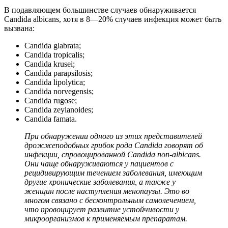
В подавляющем большинстве случаев обнаруживается
Candida albicans, хотя в 8—20% случаев инфекция может быть
вызвана:
Candida glabrata;
Candida tropicalis;
Candida krusei;
Candida parapsilosis;
Candida lipolytica;
Candida norvegensis;
Candida rugose;
Candida zeylanoides;
Candida famata.
При обнаружении одного из этих представителей
дрожжеподобных грибок рода Candida говорят об
инфекции, спровоцированной Candida non-albicans.
Они чаще обнаруживаются у пациентов с
рецидивирующим течением заболевания, имеющим
другие хронические заболевания, а также у
женщин после наступления менопаузы. Это во
многом связано с бесконтрольным самолечением,
что провоцирует развитие устойчивости у
микроорганизмов к применяемым препаратам.