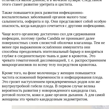
этого станет развитие уретрита и цистита.
Также повышается риск развития инфекционно-
воспалительных заболеваний органов малого таза:
сальпингита, оофорита и пр. Они представляют собой особую
опасность, когда кандидоз сочетается с другими инфекциями.
Чаще всего организму достаточно сил для сдерживания
инфекции, поэтому грибы Candida не проникают далее
поверхностных слоев слизистой оболочки влагалища. Тем не
менее при выраженном ослаблении иммунитета они
способны преодолевать эпителиальный барьер и внедряться
глубже в соединительную ткань и даже в кровоток. Это
чревато гематогенной диссеминацией, т. е. распространением
микроорганизмов по всему телу посредством кровотока.
Кроме того, на фоне молочницы у женщин повышается
частота осложнений беременности и инфицирования плода.
Это грозит наступлением преждевременных родов или же
внутриутробной гибели плода. В первом случае велика
вероятность развития у новорожденного кандидоза глаз,
ротовой полости, кожи и даже органов дыхания. А для самой
женщины это чревато кандидозным эндометритом.