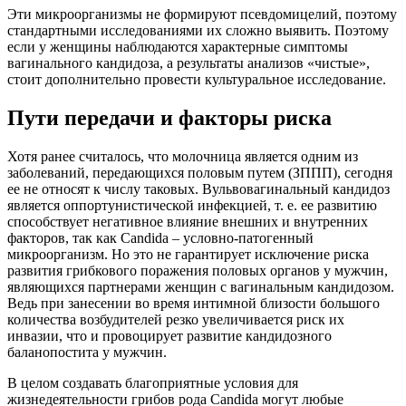
Эти микроорганизмы не формируют псевдомицелий, поэтому
стандартными исследованиями их сложно выявить. Поэтому
если у женщины наблюдаются характерные симптомы
вагинального кандидоза, а результаты анализов «чистые»,
стоит дополнительно провести культуральное исследование.
Пути передачи и факторы риска
Хотя ранее считалось, что молочница является одним из
заболеваний, передающихся половым путем (ЗППП), сегодня
ее не относят к числу таковых. Вульвовагинальный кандидоз
является оппортунистической инфекцией, т. е. ее развитию
способствует негативное влияние внешних и внутренних
факторов, так как Candida – условно-патогенный
микроорганизм. Но это не гарантирует исключение риска
развития грибкового поражения половых органов у мужчин,
являющихся партнерами женщин с вагинальным кандидозом.
Ведь при занесении во время интимной близости большого
количества возбудителей резко увеличивается риск их
инвазии, что и провоцирует развитие кандидозного
баланопостита у мужчин.
В целом создавать благоприятные условия для
жизнедеятельности грибов рода Candida могут любые