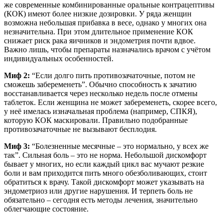
же современные комбинированные оральные контрацептивы
(КОК) имеют более низкие дозировки. У ряда женщин
возможна небольшая прибавка в весе, однако у многих она
незначительна. При этом длительное применение КОК
снижает риск рака яичников и эндометрия почти вдвое.
Важно лишь, чтобы препараты назначались врачом с учётом
индивидуальных особенностей.
Миф 2:
“Если долго пить противозачаточные, потом не
сможешь забеременеть”. Обычно способность к зачатию
восстанавливается через несколько недель после отмены
таблеток. Если женщина не может забеременеть, скорее всего,
у неё имелась изначальная проблема (например, СПКЯ),
которую КОК маскировали. Правильно подобранные
противозачаточные не вызывают бесплодия.
Миф 3:
“Болезненные месячные – это нормально, у всех же
так”. Сильная боль – это не норма. Небольшой дискомфорт
бывает у многих, но если каждый цикл вас мучают резкие
боли и вам приходится пить много обезболивающих, стоит
обратиться к врачу. Такой дискомфорт может указывать на
эндометриоз или другие нарушения. И терпеть боль не
обязательно – сегодня есть методы лечения, значительно
облегчающие состояние.