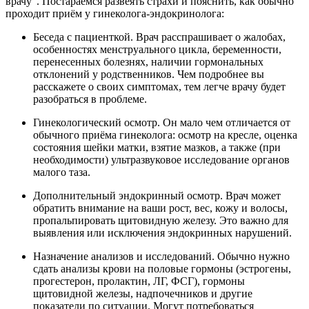
врачу”. Постараемся развеять страхи и пояснить, как обычно
проходит приём у гинеколога-эндокринолога:
Беседа с пациенткой. Врач расспрашивает о жалобах,
особенностях менструального цикла, беременности,
перенесенных болезнях, наличии гормональных
отклонений у родственников. Чем подробнее вы
расскажете о своих симптомах, тем легче врачу будет
разобраться в проблеме.
Гинекологический осмотр. Он мало чем отличается от
обычного приёма гинеколога: осмотр на кресле, оценка
состояния шейки матки, взятие мазков, а также (при
необходимости) ультразвуковое исследование органов
малого таза.
Дополнительный эндокринный осмотр. Врач может
обратить внимание на ваши рост, вес, кожу и волосы,
пропальпировать щитовидную железу. Это важно для
выявления или исключения эндокринных нарушений.
Назначение анализов и исследований. Обычно нужно
сдать анализы крови на половые гормоны (эстрогены,
прогестерон, пролактин, ЛГ, ФСГ), гормоны
щитовидной железы, надпочечников и другие
показатели по ситуации. Могут потребоваться