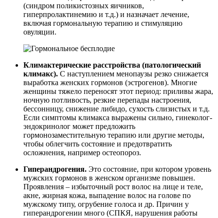
(синдром поликистозных яичников,
гиперпролактинемию и т.д.) и назначает лечение,
включая гормональную терапию и стимуляцию
овуляции.
Климактерические расстройства (патологический
климакс).
С наступлением менопаузы резко снижается
выработка женских гормонов (эстрогенов). Многие
женщины тяжело переносят этот период: приливы жара,
ночную потливость, резкие перепады настроения,
бессонницу, снижение либидо, сухость слизистых и т.д.
Если симптомы климакса выражены сильно, гинеколог-
эндокринолог может предложить
гормонозаместительную терапию или другие методы,
чтобы облегчить состояние и предотвратить
осложнения, например остеопороз.
Гиперандрогения.
Это состояние, при котором уровень
мужских гормонов в женском организме повышен.
Проявления – избыточный рост волос на лице и теле,
акне, жирная кожа, выпадение волос на голове по
мужскому типу, огрубение голоса и др. Причин у
гиперандрогении много (СПКЯ, нарушения работы