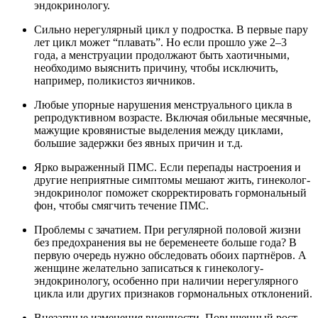
эндокринологу.
Сильно нерегулярный цикл у подростка. В первые пару
лет цикл может “плавать”. Но если прошло уже 2–3
года, а менструации продолжают быть хаотичными,
необходимо выяснить причину, чтобы исключить,
например, поликистоз яичников.
Любые упорные нарушения менструального цикла в
репродуктивном возрасте. Включая обильные месячные,
мажущие кровянистые выделения между циклами,
большие задержки без явных причин и т.д.
Ярко выраженный ПМС. Если перепады настроения и
другие неприятные симптомы мешают жить, гинеколог-
эндокринолог поможет скорректировать гормональный
фон, чтобы смягчить течение ПМС.
Проблемы с зачатием. При регулярной половой жизни
без предохранения вы не беременеете больше года? В
первую очередь нужно обследовать обоих партнёров. А
женщине желательно записаться к гинекологу-
эндокринологу, особенно при наличии нерегулярного
цикла или других признаков гормональных отклонений.
Внезапные изменения внешности. Повышенный рост