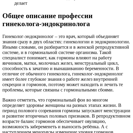
Общее описание профессии
гинеколога-эндокринолога
Гинеколог-эндокринолог – это врач, который объединяет
знания сразу в двух областях: гинекологии и эндокринологии.
Иными словами, он разбирается и в женской репродуктивной
системе, и в гормональной системе организма. Такой
специалист понимает, как гормоны влияют на работу
яичников, матки, молочных желез, менструальный цикл,
способность к зачатию и вынашиванию беременности. В
отличие от обычного гинеколога, гинеколог-эндокринолог
имеет более глубокие знания о работе желез внутренней
секреции и гормонов, поэтому может находить и лечить те
проблемы, которые связаны с гормональными сбоями.
Важно отметить, что гормональный фон во многом
определяет здоровье женщины на разных этапах жизни. В
период полового созревания гормоны запускают менструации
и развитие вторичных половых признаков. В репродуктивном
возрасте баланс гормонов обеспечивает овуляцию,
возможность забеременеть и выносить ребёнка. А с
наступлением менопаузы изменение уровня гормонов