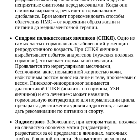
неприятные симптомы перед месячными. Когда они
слишком выражены, речь идет о гормональном
дисбалансе. Врач может порекомендовать способы
облегчения ПМС – от коррекции образа жизни и
питания до медикаментозной терапии.
Синдром поликистозных яичников (СПКЯ).
Одно из
самых частых гормональных заболеваний у женщин
репродуктивного возраста. При СПКЯ яичники
вырабатывают избыток андрогенов (мужских половых
гормонов), что мешает нормальной овуляции.
Проявляется это нерегулярными месячными,
бесплодием, акне, повышенной жирностью кожи,
избыточным ростом волос на лице и теле, проблемами с
весом. Гинеколог-эндокринолог занимается
диагностикой СПКЯ (анализы на гормоны, УЗИ
яичников) и его лечением: может назначить
гормональную контрацепцию для нормализации цикла,
препараты для снижения уровня андрогенов, а также
дать рекомендации по питанию и спорту.
Эндометриоз.
Заболевание, при котором ткань, похожая
на слизистую оболочку матки (эндометрий),
разрастается за её пределами: в яичниках, маточных
трубах, брюшной полости. Эндометриоз во многом