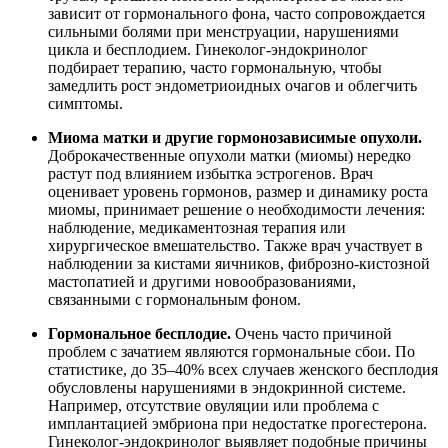
зависит от гормонального фона, часто сопровождается
сильными болями при менструации, нарушениями
цикла и бесплодием. Гинеколог-эндокринолог
подбирает терапию, часто гормональную, чтобы
замедлить рост эндометриоидных очагов и облегчить
симптомы.
Миома матки и другие гормонозависимые опухоли.
Доброкачественные опухоли матки (миомы) нередко
растут под влиянием избытка эстрогенов. Врач
оценивает уровень гормонов, размер и динамику роста
миомы, принимает решение о необходимости лечения:
наблюдение, медикаментозная терапия или
хирургическое вмешательство. Также врач участвует в
наблюдении за кистами яичников, фиброзно-кистозной
мастопатией и другими новообразованиями,
связанными с гормональным фоном.
Гормональное бесплодие.
Очень часто причиной
проблем с зачатием являются гормональные сбои. По
статистике, до 35–40% всех случаев женского бесплодия
обусловлены нарушениями в эндокринной системе.
Например, отсутствие овуляции или проблема с
имплантацией эмбриона при недостатке прогестерона.
Гинеколог-эндокринолог выявляет подобные причины