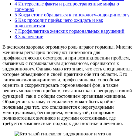
4
Интересные факты и распространенные мифы о
гормонах
5
Когда стоит обращаться к гинекологу-эндокринологу
6
Как проходит приём: чего ожидать и как
подготовиться
7
Профилактика женских гормональных нарушений
8
Заключение
В женском здоровье огромную роль играют гормоны. Многие
женщины регулярно посещают гинеколога для
профилактических осмотров, а при возникновении проблем,
связанных с гормональным дисбалансом, обращаются к
эндокринологу. Однако мало кто знает, что есть специалисты,
которые объединяют в своей практике обе эти области. Это
гинекологи-эндокринологи, профессионалы, способные
оценить и скорректировать гормональный фон, а также
решить множество проблем, связанных как с репродуктивной
функцией, так и с общим состоянием организма женщины.
Обращение к такому специалисту может быть крайне
полезным для тех, кто сталкивается с нерегулярными
менструациями, бесплодием, менопаузой, синдромом
поликистозных яичников и другими состояниями, где
требуется комплексный подход к диагностике и лечению.