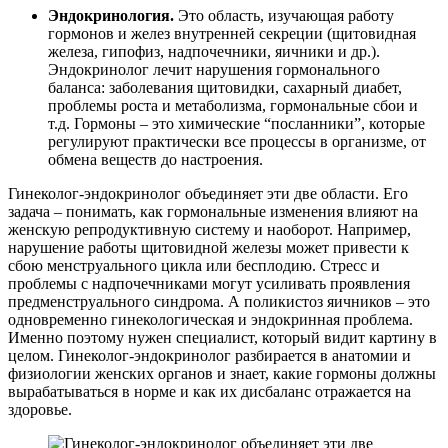
Эндокринология.
Это область, изучающая работу
гормонов и желез внутренней секреции (щитовидная
железа, гипофиз, надпочечники, яичники и др.).
Эндокринолог лечит нарушения гормонального
баланса: заболевания щитовидки, сахарный диабет,
проблемы роста и метаболизма, гормональные сбои и
т.д. Гормоны – это химические “посланники”, которые
регулируют практически все процессы в организме, от
обмена веществ до настроения.
Гинеколог-эндокринолог объединяет эти две области. Его
задача – понимать, как гормональные изменения влияют на
женскую репродуктивную систему и наоборот. Например,
нарушение работы щитовидной железы может привести к
сбою менструального цикла или бесплодию. Стресс и
проблемы с надпочечниками могут усиливать проявления
предменструального синдрома. А поликистоз яичников – это
одновременно гинекологическая и эндокринная проблема.
Именно поэтому нужен специалист, который видит картину в
целом. Гинеколог-эндокринолог разбирается в анатомии и
физиологии женских органов и знает, какие гормоны должны
вырабатываться в норме и как их дисбаланс отражается на
здоровье.