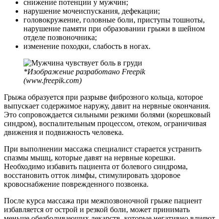
снижение потенции у мужчин;
нарушение мочеиспускания, дефекации;
головокружение, головные боли, приступы тошноты,
нарушение памяти при образовании грыжи в шейном
отделе позвоночника;
изменение походки, слабость в ногах.
*Изображение разработано Freepik
(www.freepik.com)
Грыжа образуется при разрыве фиброзного кольца, которое
выпускает содержимое наружу, давит на нервные окончания.
Это сопровождается сильными резкими болями (корешковый
синдром), воспалительным процессом, отеком, ограничивая
движения и подвижность человека.
При выполнении массажа специалист старается устранить
спазмы мышц, которые давят на нервные корешки.
Необходимо избавить пациента от болевого синдрома,
восстановить отток лимфы, стимулировать здоровое
кровоснабжение поврежденного позвонка.
После курса массажа при межпозвоночной грыже пациент
избавляется от острой и резкой боли, может принимать
меньше обезболивающих лекарств, которые негативно влияют