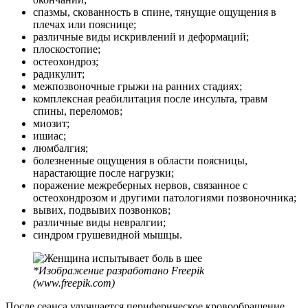
спазмы, скованность в спине, тянущие ощущения в
плечах или пояснице;
различные виды искривлений и деформаций;
плоскостопие;
остеохондроз;
радикулит;
межпозвоночные грыжи на ранних стадиях;
комплексная реабилитация после инсульта, травм
спины, переломов;
миозит;
ишиас;
люмбалгия;
болезненные ощущения в области поясницы,
нарастающие после нагрузки;
поражение межреберных нервов, связанное с
остеохондрозом и другими патологиями позвоночника;
вывих, подвывих позвонков;
различные виды невралгии;
синдром грушевидной мышцы.
*Изображение разработано Freepik
(www.freepik.com)
После сеанса улучшается периферическое кровообращение,