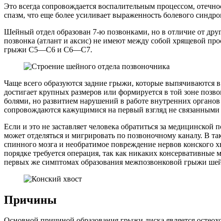
Это всегда сопровождается воспалительным процессом, отечно
спазм, что еще более усиливает выраженность болевого синдро
Шейный отдел образован 7-ю позвонками, но в отличие от дру
позвонка (атлант и аксис) не имеют между собой хрящевой пр
грыжи С5—С6 и С6—С7.
Чаще всего образуются задние грыжи, которые выпячиваются в 
достигает крупных размеров или формируется в той зоне позво
болями, но развитием нарушений в работе внутренних органов
сопровождаются кажущимися на первый взгляд не связанными 
Если и это не заставляет человека обратиться за медицинской
может отделяться и мигрировать по позвоночному каналу. В т
спинного мозга и необратимое повреждение нервов конского х
порядке требуется операция, так как никаких консервативные 
первых же симптомах образования межпозвонковой грыжи шей
Причины
Основной причиной образования грыжи диска является остеохо