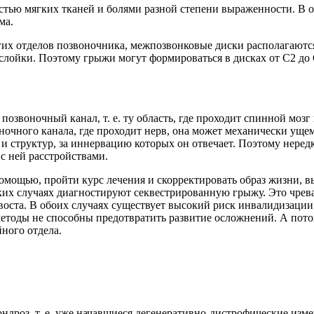
стью мягких тканей и болями разной степени выраженности. В 
ма.
гих отделов позвоночника, межпозвонковые диски располагаются
ослойки. Поэтому грыжи могут формироваться в дисках от С2 д
позвоночный канал, т. е. ту область, где проходит спинной мо
ночного канала, где проходит нерв, она может механически уще
 и структур, за иннервацию которых он отвечает. Поэтому нер
с ней расстройствами.
 помощью, пройти курс лечения и скорректировать образ жизни, 
аких случаях диагностируют секвестрированную грыжу. Это чре
воста. В обоих случаях существует высокий риск инвалидизации
методы не способны предотвратить развитие осложнений. А пото
ного отдела.
ндроз, т. е. уже начавшиеся дегенеративно-дистрофические изм