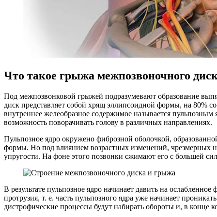
Что такое грыжа межпозвоночного диск
Под межпозвонковой грыжей подразумевают образование выпяч
диск представляет собой хрящ эллипсоидной формы, на 80% со
внутреннее желеобразное содержимое называется пульпозным 
возможность поворачивать голову в различных направлениях.
Пульпозное ядро окружено фиброзной оболочкой, образованно
формы. Но под влиянием возрастных изменений, чрезмерных наг
упругости. На фоне этого позвонки сжимают его с большей си
В результате пульпозное ядро начинает давить на ослабленное
протрузия, т. е. часть пульпозного ядра уже начинает проника
дистрофические процессы будут набирать обороты и, в конце к