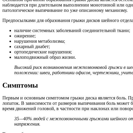
наблюдается при длительном выполнении монотонной или одноо
патологическое выпячивание по уже описанному механизму.
Предпосылками для образования грыжи дисков шейного отдела
наличие системных заболеваний соединительной ткани;
ожирение;
нарушения метаболизма;
сахарный диабет;
ортопедические нарушения;
малоподвижный образ жизни.
Высокий риск возникновения межпозвонковой грыжи в ше
положении: швеи, работники офисов, чертежники, учите
Симптомы
Первым и основным симптомом грыжи диска является боль. При 
лопаток. В зависимости от размеров выпячивания боль может б
время движений головой, в частности при наклонах или повор
35—40% людей с межпозвоночными грыжами шейного отде
напряжения.