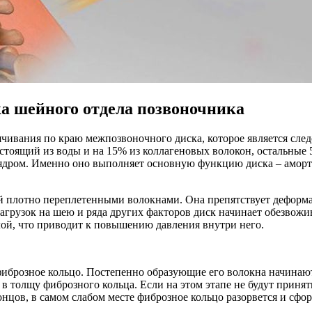
а шейного отдела позвоночника
ивания по краю межпозвоночного диска, которое является след
стоящий из воды и на 15% из коллагеновых волокон, остальные 
ядром. Именно оно выполняет основную функцию диска – аморт
й плотно переплетенными волокнами. Она препятствует деформа
рузок на шею и ряда других факторов диск начинает обезвожива
лой, что приводит к повышению давления внутри него.
 фиброзное кольцо. Постепенно образующие его волокна начинаю
ть в толщу фиброзного кольца. Если на этом этапе не будут прин
онцов, в самом слабом месте фиброзное кольцо разорвется и сф