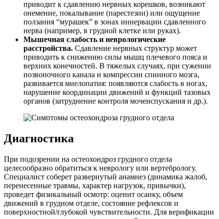
приводит к сдавлению нервных корешков, возникают
онемение, покалывание (парестезии) или ощущение
ползания “мурашек” в зонах иннервации сдавленного
нерва (например, в грудной клетке или руках).
Мышечная слабость и неврологические
расстройства.
Сдавление нервных структур может
приводить к снижению силы мышц плечевого пояса и
верхних конечностей. В тяжелых случаях, при сужении
позвоночного канала и компрессии спинного мозга,
развивается миелопатия: появляются слабость в ногах,
нарушение координации движений и функций тазовых
органов (затруднение контроля мочеиспускания и др.).
Диагностика
При подозрении на остеохондроз грудного отдела
целесообразно обратиться к неврологу или вертебрологу.
Специалист соберет развернутый анамнез (динамика жалоб,
перенесенные травмы, характер нагрузок, привычки),
проведет физикальный осмотр: оценит осанку, объем
движений в грудном отделе, состояние рефлексов и
поверхностной/глубокой чувствительности. Для верификации