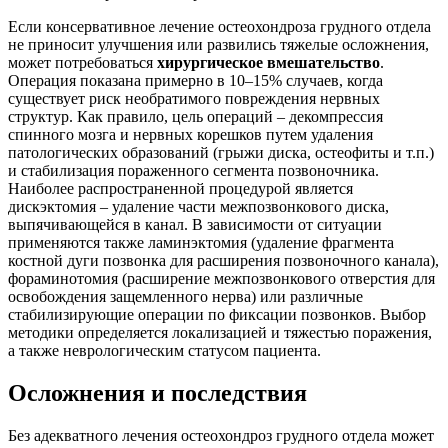
Если консервативное лечение остеохондроза грудного отдела
не приносит улучшения или развились тяжелые осложнения,
может потребоваться
хирургическое вмешательство
.
Операция показана примерно в 10–15% случаев, когда
существует риск необратимого повреждения нервных
структур. Как правило, цель операций – декомпрессия
спинного мозга и нервных корешков путем удаления
патологических образований (грыжи диска, остеофиты и т.п.)
и стабилизация пораженного сегмента позвоночника.
Наиболее распространенной процедурой является
дискэктомия – удаление части межпозвонкового диска,
выпячивающейся в канал. В зависимости от ситуации
применяются также ламинэктомия (удаление фрагмента
костной дуги позвонка для расширения позвоночного канала),
фораминотомия (расширение межпозвонкового отверстия для
освобождения защемленного нерва) или различные
стабилизирующие операции по фиксации позвонков. Выбор
методики определяется локализацией и тяжестью поражения,
а также неврологическим статусом пациента.
Осложнения и последствия
Без адекватного лечения остеохондроз грудного отдела может