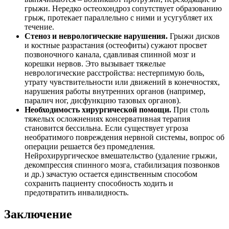
грыжи. Нередко остеохондроз сопутствует образованию
грыж, протекает параллельно с ними и усугубляет их
течение.
Стеноз и неврологические нарушения.
Грыжи дисков
и костные разрастания (остеофиты) сужают просвет
позвоночного канала, сдавливая спинной мозг и
корешки нервов. Это вызывает тяжелые
неврологические расстройства: нестерпимую боль,
утрату чувствительности или движений в конечностях,
нарушения работы внутренних органов (например,
паралич ног, дисфункцию тазовых органов).
Необходимость хирургической помощи.
При столь
тяжелых осложнениях консервативная терапия
становится бессильна. Если существует угроза
необратимого повреждения нервной системы, вопрос об
операции решается без промедления.
Нейрохирургическое вмешательство (удаление грыжи,
декомпрессия спинного мозга, стабилизация позвонков
и др.) зачастую остается единственным способом
сохранить пациенту способность ходить и
предотвратить инвалидность.
Заключение