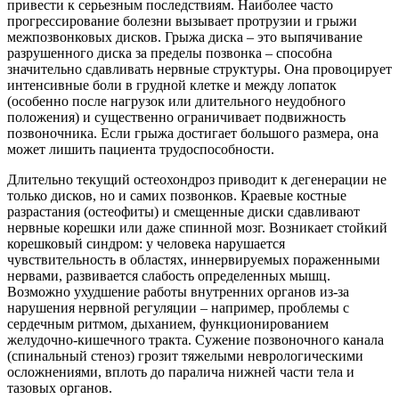
привести к серьезным последствиям. Наиболее часто
прогрессирование болезни вызывает протрузии и грыжи
межпозвонковых дисков. Грыжа диска – это выпячивание
разрушенного диска за пределы позвонка – способна
значительно сдавливать нервные структуры. Она провоцирует
интенсивные боли в грудной клетке и между лопаток
(особенно после нагрузок или длительного неудобного
положения) и существенно ограничивает подвижность
позвоночника. Если грыжа достигает большого размера, она
может лишить пациента трудоспособности.
Длительно текущий остеохондроз приводит к дегенерации не
только дисков, но и самих позвонков. Краевые костные
разрастания (остеофиты) и смещенные диски сдавливают
нервные корешки или даже спинной мозг. Возникает стойкий
корешковый синдром: у человека нарушается
чувствительность в областях, иннервируемых пораженными
нервами, развивается слабость определенных мышц.
Возможно ухудшение работы внутренних органов из-за
нарушения нервной регуляции – например, проблемы с
сердечным ритмом, дыханием, функционированием
желудочно-кишечного тракта. Сужение позвоночного канала
(спинальный стеноз) грозит тяжелыми неврологическими
осложнениями, вплоть до паралича нижней части тела и
тазовых органов.