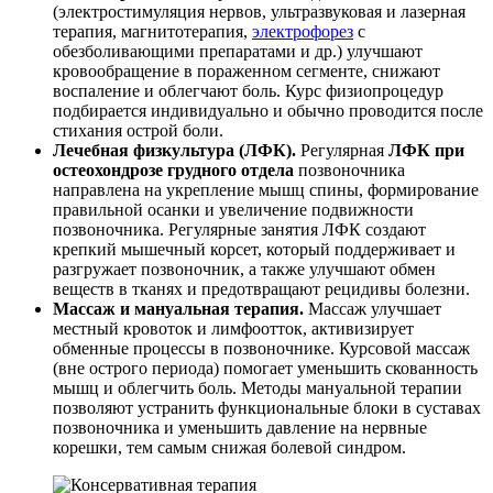
(электростимуляция нервов, ультразвуковая и лазерная
терапия, магнитотерапия,
электрофорез
с
обезболивающими препаратами и др.) улучшают
кровообращение в пораженном сегменте, снижают
воспаление и облегчают боль. Курс физиопроцедур
подбирается индивидуально и обычно проводится после
стихания острой боли.
Лечебная физкультура (ЛФК).
Регулярная
ЛФК при
остеохондрозе грудного отдела
позвоночника
направлена на укрепление мышц спины, формирование
правильной осанки и увеличение подвижности
позвоночника. Регулярные занятия ЛФК создают
крепкий мышечный корсет, который поддерживает и
разгружает позвоночник, а также улучшают обмен
веществ в тканях и предотвращают рецидивы болезни.
Массаж и мануальная терапия.
Массаж улучшает
местный кровоток и лимфоотток, активизирует
обменные процессы в позвоночнике. Курсовой массаж
(вне острого периода) помогает уменьшить скованность
мышц и облегчить боль. Методы мануальной терапии
позволяют устранить функциональные блоки в суставах
позвоночника и уменьшить давление на нервные
корешки, тем самым снижая болевой синдром.