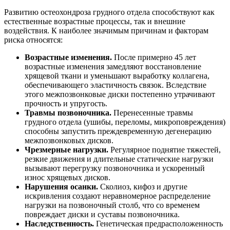
Развитию остеохондроза грудного отдела способствуют как
естественные возрастные процессы, так и внешние
воздействия. К наиболее значимым причинам и факторам
риска относятся:
Возрастные изменения.
После примерно 45 лет
возрастные изменения замедляют восстановление
хрящевой ткани и уменьшают выработку коллагена,
обеспечивающего эластичность связок. Вследствие
этого межпозвонковые диски постепенно утрачивают
прочность и упругость.
Травмы позвоночника.
Перенесенные травмы
грудного отдела (ушибы, переломы, микроповреждения)
способны запустить преждевременную дегенерацию
межпозвонковых дисков.
Чрезмерные нагрузки.
Регулярное поднятие тяжестей,
резкие движения и длительные статические нагрузки
вызывают перегрузку позвоночника и ускоренный
износ хрящевых дисков.
Нарушения осанки.
Сколиоз, кифоз и другие
искривления создают неравномерное распределение
нагрузки на позвоночный столб, что со временем
повреждает диски и суставы позвоночника.
Наследственность.
Генетическая предрасположенность