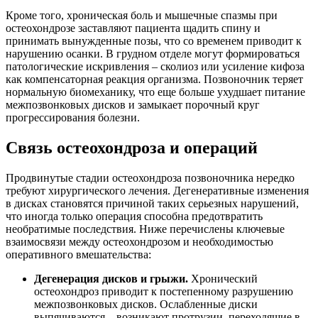
Кроме того, хроническая боль и мышечные спазмы при
остеохондрозе заставляют пациента щадить спину и
принимать вынужденные позы, что со временем приводит к
нарушению осанки. В грудном отделе могут формироваться
патологические искривления – сколиоз или усиление кифоза
как компенсаторная реакция организма. Позвоночник теряет
нормальную биомеханику, что еще больше ухудшает питание
межпозвонковых дисков и замыкает порочный круг
прогрессирования болезни.
Связь остеохондроза и операций
Продвинутые стадии остеохондроза позвоночника нередко
требуют хирургического лечения. Дегенеративные изменения
в дисках становятся причиной таких серьезных нарушений,
что иногда только операция способна предотвратить
необратимые последствия. Ниже перечислены ключевые
взаимосвязи между остеохондрозом и необходимостью
оперативного вмешательства:
Дегенерация дисков и грыжи.
Хронический
остеохондроз приводит к постепенному разрушению
межпозвонковых дисков. Ослабленные диски
выпячиваются – возникают протрузии, переходящие в