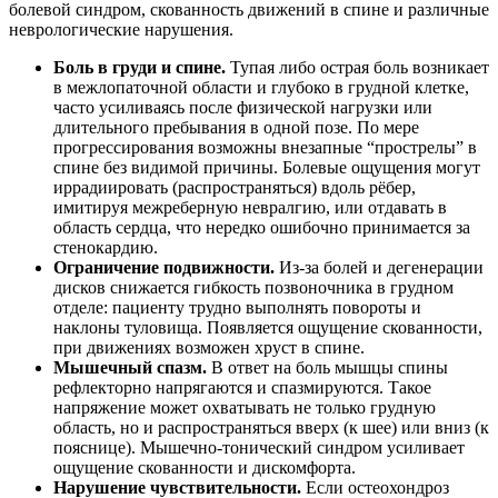
болевой синдром, скованность движений в спине и различные
неврологические нарушения.
Боль в груди и спине.
Тупая либо острая боль возникает
в межлопаточной области и глубоко в грудной клетке,
часто усиливаясь после физической нагрузки или
длительного пребывания в одной позе. По мере
прогрессирования возможны внезапные “прострелы” в
спине без видимой причины. Болевые ощущения могут
иррадиировать (распространяться) вдоль рёбер,
имитируя межреберную невралгию, или отдавать в
область сердца, что нередко ошибочно принимается за
стенокардию.
Ограничение подвижности.
Из-за болей и дегенерации
дисков снижается гибкость позвоночника в грудном
отделе: пациенту трудно выполнять повороты и
наклоны туловища. Появляется ощущение скованности,
при движениях возможен хруст в спине.
Мышечный спазм.
В ответ на боль мышцы спины
рефлекторно напрягаются и спазмируются. Такое
напряжение может охватывать не только грудную
область, но и распространяться вверх (к шее) или вниз (к
пояснице). Мышечно-тонический синдром усиливает
ощущение скованности и дискомфорта.
Нарушение чувствительности.
Если остеохондроз