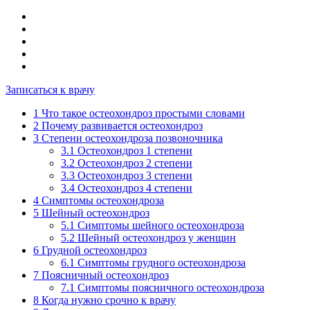
Записаться к врачу
1
Что такое остеохондроз простыми словами
2
Почему развивается остеохондроз
3
Степени остеохондроза позвоночника
3.1
Остеохондроз 1 степени
3.2
Остеохондроз 2 степени
3.3
Остеохондроз 3 степени
3.4
Остеохондроз 4 степени
4
Симптомы остеохондроза
5
Шейный остеохондроз
5.1
Симптомы шейного остеохондроза
5.2
Шейный остеохондроз у женщин
6
Грудной остеохондроз
6.1
Симптомы грудного остеохондроза
7
Поясничный остеохондроз
7.1
Симптомы поясничного остеохондроза
8
Когда нужно срочно к врачу