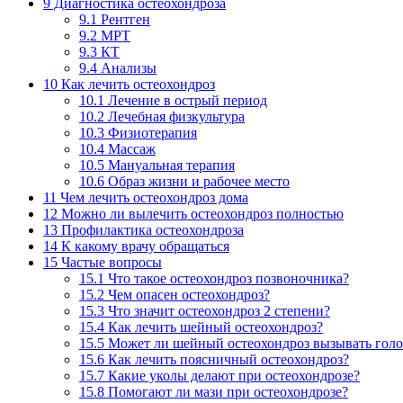
9
Диагностика остеохондроза
9.1
Рентген
9.2
МРТ
9.3
КТ
9.4
Анализы
10
Как лечить остеохондроз
10.1
Лечение в острый период
10.2
Лечебная физкультура
10.3
Физиотерапия
10.4
Массаж
10.5
Мануальная терапия
10.6
Образ жизни и рабочее место
11
Чем лечить остеохондроз дома
12
Можно ли вылечить остеохондроз полностью
13
Профилактика остеохондроза
14
К какому врачу обращаться
15
Частые вопросы
15.1
Что такое остеохондроз позвоночника?
15.2
Чем опасен остеохондроз?
15.3
Что значит остеохондроз 2 степени?
15.4
Как лечить шейный остеохондроз?
15.5
Может ли шейный остеохондроз вызывать голо
15.6
Как лечить поясничный остеохондроз?
15.7
Какие уколы делают при остеохондрозе?
15.8
Помогают ли мази при остеохондрозе?