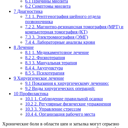
6.1
Причины миозита
6.2
Симптомы миозита
7
Диагностика
7.1
1. Рентгенография шейного отдела
позвоночника
7.2
2. Магнитно-резонансная томография (МРТ) и
компьютерная томография (КТ)
7.3
3. Электромиография (ЭМГ)
7.4
4. Лабораторные анализы крови
8
Лечение
8.1
1. Медикаментозное лечение
8.2
2. Физиотерапия
8.3
3. Мануальная терапия
8.4
4. Акупунктура
8.5
5. Психотерапия
9
Хирургическое лечение
9.1
Показания к хирургическому лечению:
9.2
Виды хирургических операций:
10
Профилактика
10.1
1. Соблюдение правильной осанки
10.2
2. Регулярные физические упражнения
10.3
3. Управление стрессом
10.4
4. Организация рабочего места
Хронические боли в области шеи и затылка могут серьезно