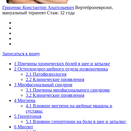
Гриценко Константин Анатольевич
Вертеброневролог,
мануальный терапевт
Стаж: 32 года
Записаться к врачу
1
Причины хронических болей в шее и затылке
2
Остеохондроз шейного отдела позвоночника
2.1
Патофизиология
2.2
Клинические проявления
3
Миофасциальный синдром
3.1
Причины миофасциального синдрома
3.2
Клинические проявления
4
Мигрень
4.1
Влияние мигрени на шейные мышцы и
суставы:
5
Гипертония
5.1
Влияние гипертонии на боли в шее и затылке:
6
Миозит