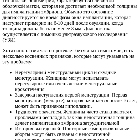
Гипоплазия эндометрия, характеризуется слизистой
оболочкой матки, которая не достигает необходимой толщины
для имплантации эмбриона. Обычно это состояние
диагностируется во время фазы окна имплантации, которая
наступает примерно на 6-10 дней после овуляции, когда
толщина должна быть не менее 8 мм. Диагностика
осуществляется с помощью ультразвукового исследования
(УЗИ).
Хотя гипоплазия часто протекает без явных симптомов, есть
несколько косвенных признаков, которые могут указывать на
эту проблему:
Нерегулярный менструальный цикл и скудные
менструации. Женщины могут испытывать
нерегулярные или очень легкие менструальные
кровотечения.
Задержка наступления первой менструации. Первая
менструация (менархе), которая начинается после 16 лет,
может быть признаком гипоплазии.
Трудности с зачатием. Женщины часто сталкиваются с
проблемами бесплодия, так как недостаточная толщина
делает имплантацию эмбриона затруднительной.
История выкидышей. Повторные самопроизвольные
аборты могут быть связаны с недостаточной
плотностью, что делает его непригодным для