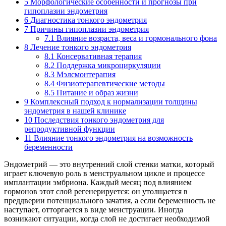
5
Морфологические особенности и прогнозы при
гипоплазии эндометрия
6
Диагностика тонкого эндометрия
7
Причины гипоплазии эндометрия
7.1
Влияние возраста, веса и гормонального фона
8
Лечение тонкого эндометрия
8.1
Консервативная терапия
8.2
Поддержка микроциркуляции
8.3
Мэлсмонтерапия
8.4
Физиотерапевтические методы
8.5
Питание и образ жизни
9
Комплексный подход к нормализации толщины
эндометрия в нашей клинике
10
Последствия тонкого эндометрия для
репродуктивной функции
11
Влияние тонкого эндометрия на возможность
беременности
Эндометрий — это внутренний слой стенки матки, который
играет ключевую роль в менструальном цикле и процессе
имплантации эмбриона. Каждый месяц под влиянием
гормонов этот слой регенерируется: он утолщается в
преддверии потенциального зачатия, а если беременность не
наступает, отторгается в виде менструации. Иногда
возникают ситуации, когда слой не достигает необходимой