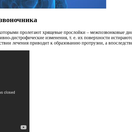
озвоночника
которыми пролегают хрящевые прослойки – межпозвонковые диск
ивно-дистрофические изменения, т. е. их поверхности истираютс
тствии лечения приводит к образованию протрузии, а впоследст