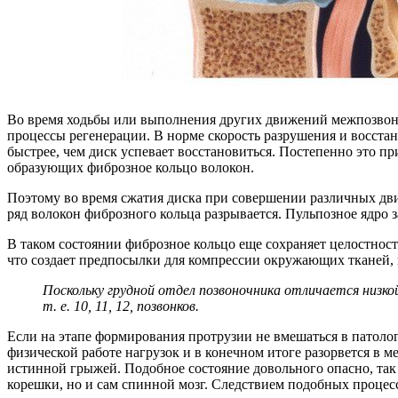
Во время ходьбы или выполнения других движений межпозвонко
процессы регенерации. В норме скорость разрушения и восста
быстрее, чем диск успевает восстановиться. Постепенно это п
образующих фиброзное кольцо волокон.
Поэтому во время сжатия диска при совершении различных дв
ряд волокон фиброзного кольца разрывается. Пульпозное ядро
В таком состоянии фиброзное кольцо еще сохраняет целостност
что создает предпосылки для компрессии окружающих тканей, 
Поскольку грудной отдел позвоночника отличается низк
т. е. 10, 11, 12, позвонков.
Если на этапе формирования протрузии не вмешаться в патоло
физической работе нагрузок и в конечном итоге разорвется в м
истинной грыжей. Подобное состояние довольного опасно, так 
корешки, но и сам спинной мозг. Следствием подобных процес