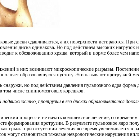
вые диски сдавливаются, а их поверхности истираются. При сн
новления диска одинакова. Но под действием высоких нагрузок
риводит к обезвоживанию хряща, который в норме более чем нап
ижений в них возникают микроскопические разрывы. Постепенно
 заполняет образовавшуюся пустоту. Это называют протрузией м
ь снаружи, но под действием давления пульпозного ядра форма д
в том числе спинномозговых корешков.
ой подвижностью, протрузии в его дисках образовываются дово
гический процесс и не начать комплексное лечение, со времене
есте формирования протрузии. В результате пульпозное ядро пол
как грыжа при отсутствии лечения все время увеличивается в р
сов могут становиться тяжелые неврологические нарушения впло