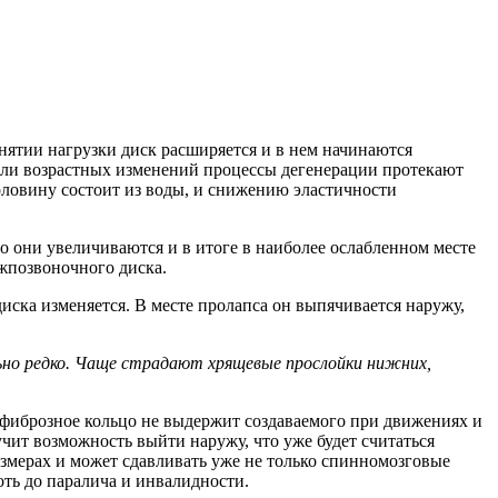
ятии нагрузки диск расширяется и в нем начинаются
 или возрастных изменений процессы дегенерации протекают
оловину состоит из воды, и снижению эластичности
 они увеличиваются и в итоге в наиболее ослабленном месте
ежпозвоночного диска.
иска изменяется. В месте пролапса он выпячивается наружу,
льно редко. Чаще страдают хрящевые прослойки нижних,
м фиброзное кольцо не выдержит создаваемого при движениях и
учит возможность выйти наружу, что уже будет считаться
азмерах и может сдавливать уже не только спинномозговые
ть до паралича и инвалидности.