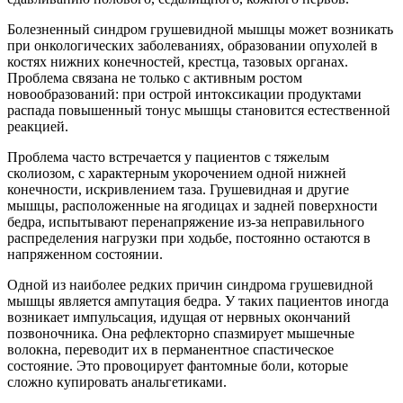
Болезненный синдром грушевидной мышцы может возникать
при онкологических заболеваниях, образовании опухолей в
костях нижних конечностей, крестца, тазовых органах.
Проблема связана не только с активным ростом
новообразований: при острой интоксикации продуктами
распада повышенный тонус мышцы становится естественной
реакцией.
Проблема часто встречается у пациентов с тяжелым
сколиозом, с характерным укорочением одной нижней
конечности, искривлением таза. Грушевидная и другие
мышцы, расположенные на ягодицах и задней поверхности
бедра, испытывают перенапряжение из-за неправильного
распределения нагрузки при ходьбе, постоянно остаются в
напряженном состоянии.
Одной из наиболее редких причин синдрома грушевидной
мышцы является ампутация бедра. У таких пациентов иногда
возникает импульсация, идущая от нервных окончаний
позвоночника. Она рефлекторно спазмирует мышечные
волокна, переводит их в перманентное спастическое
состояние. Это провоцирует фантомные боли, которые
сложно купировать анальгетиками.