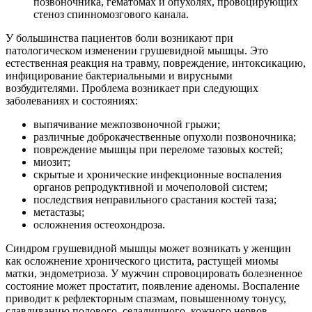
позвоночника, гематомах и опухолях, провоцирующих
стеноз спинномозгового канала.
У большинства пациентов боли возникают при
патологическом изменении грушевидной мышцы. Это
естественная реакция на травму, повреждение, интоксикацию,
инфицирование бактериальными и вирусными
возбудителями. Проблема возникает при следующих
заболеваниях и состояниях:
выпячивание межпозвоночной грыжи;
различные доброкачественные опухоли позвоночника;
повреждение мышцы при переломе тазовых костей;
миозит;
скрытые и хронические инфекционные воспаления
органов репродуктивной и мочеполовой систем;
последствия неправильного срастания костей таза;
метастазы;
осложнения остеохондроза.
Синдром грушевидной мышцы может возникать у женщин
как осложнение хронического цистита, растущей миомы
матки, эндометриоза. У мужчин спровоцировать болезненное
состояние может простатит, появление аденомы. Воспаление
приводит к рефлекторным спазмам, повышенному тонусу,
сдавливанию полового, седалищного, кожного нервов.