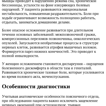
мышцы приводит к нарушению режима сна, хронической
бессонницы, усталости на фоне изнуряющих болевых
ощущений. У пациента развиваются эмоциональная
нестабильность, повышенная раздражительность. Боли при
ходьбе ограничивают возможность полноценно работать,
отдыхать, заниматься домашними делами.
Более опасное осложнение развивается при длительном
течении основных заболеваний: межпозвоночной грыжи,
компрессионных переломов позвоночника, онкологических
опухолей. Запускаются необратимые процессы в структуре
нервных клеток, развивается атрофия мышечных волокон.
Формируется парез нижних конечностей. Это приводит к
полной инвалидности.
У женщин осложнением становится диспареуния – ощущения
болезненного дискомфорта в области таза и гениталий.
Развиваются хронические тазовые боли, которые усиливаются
во время полового акта, мочеиспускания.
Особенности диагностики
Учитывая анатомические особенности поясничного отдела,
при обследовании пациента важно исключить защемление
нервных окончаний при остеохондрозе, травмах