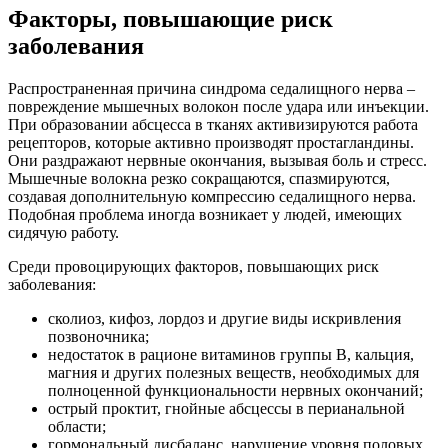
Факторы, повышающие риск
заболевания
Распространенная причина синдрома седалищного нерва –
повреждение мышечных волокон после удара или инъекции.
При образовании абсцесса в тканях активизируются работа
рецепторов, которые активно производят простагландины.
Они раздражают нервные окончания, вызывая боль и стресс.
Мышечные волокна резко сокращаются, спазмируются,
создавая дополнительную компрессию седалищного нерва.
Подобная проблема иногда возникает у людей, имеющих
сидячую работу.
Среди провоцирующих факторов, повышающих риск
заболевания:
сколиоз, кифоз, лордоз и другие виды искривления
позвоночника;
недостаток в рационе витаминов группы B, кальция,
магния и других полезных веществ, необходимых для
полноценной функциональности нервных окончаний;
острый проктит, гнойные абсцессы в перианальной
области;
гормональный дисбаланс, нарушение уровня половых