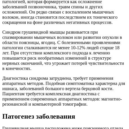
патологией, которая формируется как осложнение
заболеваний позвоночника, травм спины и других
осложнений. Он редко связан с воспалением мышечных
волокон, иногда становится последствием их тонического
сокращения на фоне различных негативных процессов.
Синдром грушевидной мышцы развивается при
спазмировании мышечных волокон или развитии опухоли в
области поясницы, ягодиц. С болезненными проявлениями
патологии сталкиваются не менее 10-12% людей старше 18
лет. При отсутствии комплексного подхода к лечению
повышается риск необратимых изменений в структуре
нервных окончаний, что угрожает потерей чувствительности
в конечностях.
Диагностика синдрома затруднена, требует применения
аппаратных методов. Подобная симптоматика характерна для
ишиаса, заболеваний большого вертела берцовой кости.
Пациентам требуется комплексная диагностика с
применением современных аппаратных методов: магнитно-
резонансной и компьютерной томографии.
Патогенез заболевания
Грушевидная мышца расположена ниже поясничного отдела