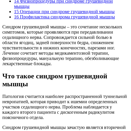
14
Физиопроцедуры при синдроме грушевидной
мышцы
15
Операции при синдроме грушевидной мышцы
16
Профилактика синдрома грушевидной мышцы
Синдром грушевидной мышцы – это сочетание нескольких
симптомов, которые проявляются при передавливании
седалищного нерва. Сопровождается сильной болью в
области ягодиц, задней поверхности бедра, снижением
чувствительности в нижних конечностях, парезами ног.
Лечение сочетает методы медикаментозной терапии,
физиопроцедуры, мануальную терапию, обезболивающие
лекарственные блокады.
Что такое синдром грушевидной
мышцы
Патология считается наиболее распространенной туннельной
невропатией, которая приводит к ишемии определенных
участков седалищного нерва. Проблема наблюдается у
каждого второго пациента с дискогенным радикулитом
поясничного отдела.
Синдром грушевидной мышцы зачастую является вторичной