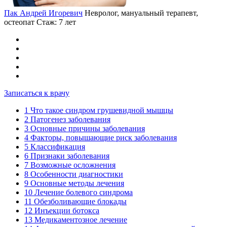
Пак Андрей Игоревич
Невролог, мануальный терапевт,
остеопат
Стаж: 7 лет
Записаться к врачу
1
Что такое синдром грушевидной мышцы
2
Патогенез заболевания
3
Основные причины заболевания
4
Факторы, повышающие риск заболевания
5
Классификация
6
Признаки заболевания
7
Возможные осложнения
8
Особенности диагностики
9
Основные методы лечения
10
Лечение болевого синдрома
11
Обезболивающие блокады
12
Инъекции ботокса
13
Медикаментозное лечение