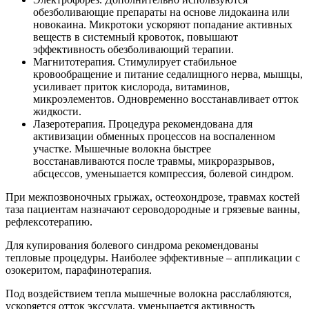
обезболивающие препараты на основе лидокаина или
новокаина. Микротоки ускоряют попадание активных
веществ в системный кровоток, повышают
эффективность обезболивающий терапии.
Магнитотерапия. Стимулирует стабильное
кровообращение и питание седалищного нерва, мышцы,
усиливает приток кислорода, витаминов,
микроэлементов. Одновременно восстанавливает отток
жидкости.
Лазеротерапия. Процедура рекомендована для
активизации обменных процессов на воспаленном
участке. Мышечные волокна быстрее
восстанавливаются после травмы, микроразрывов,
абсцессов, уменьшается компрессия, болевой синдром.
При межпозвоночных грыжах, остеохондрозе, травмах костей
таза пациентам назначают сероводородные и грязевые ванны,
рефлексотерапию.
Для купирования болевого синдрома рекомендованы
тепловые процедуры. Наиболее эффективные – аппликации с
озокеритом, парафинотерапия.
Под воздействием тепла мышечные волокна расслабляются,
ускоряется отток экссудата, уменьшается активность