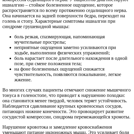
ишиалгию – стойкое болезненное ощущение, которое
распространяется по всему протяжению седалищного нерва.
Она начинается на задней поверхности бедра, переходит на
голень и стопу. Характерные симптомы ишиалгии при
синдроме грушевидной мышцы:
боль резкая, спазмирующая, напоминающая
мучительные прострелы;
неприятные ощущения заметно усиливаются при
ходьбе, выполнении физических упражнений;
боль нарастает после длительного нахождения в одной
позе, при смене положения тела;
на фоне болезненных ощущений снижается
чувствительность, появляются покалывание, легкое
жжение.
Во многих случаях пациенты отмечают снижение мышечного
тонуса в голеностопе, что приводит к нарушению походки:
она становится менее твердой, человек теряет устойчивость.
Наблюдается сдавливание крупных кровеносных сосудов,
питающих нижние конечности. Это провоцирует развитие
сосудистой компрессии, синдрома перемежающейся хромоты.
Нарушение кровотока и замедление кровоснабжения
уменьшают питание икроножных мышц. Это усиливает боли