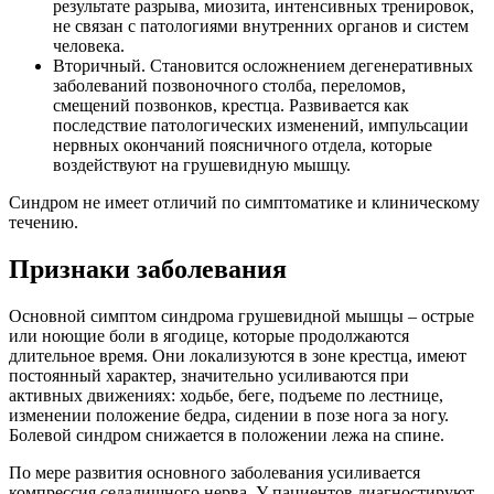
результате разрыва, миозита, интенсивных тренировок,
не связан с патологиями внутренних органов и систем
человека.
Вторичный. Становится осложнением дегенеративных
заболеваний позвоночного столба, переломов,
смещений позвонков, крестца. Развивается как
последствие патологических изменений, импульсации
нервных окончаний поясничного отдела, которые
воздействуют на грушевидную мышцу.
Синдром не имеет отличий по симптоматике и клиническому
течению.
Признаки заболевания
Основной симптом синдрома грушевидной мышцы – острые
или ноющие боли в ягодице, которые продолжаются
длительное время. Они локализуются в зоне крестца, имеют
постоянный характер, значительно усиливаются при
активных движениях: ходьбе, беге, подъеме по лестнице,
изменении положение бедра, сидении в позе нога за ногу.
Болевой синдром снижается в положении лежа на спине.
По мере развития основного заболевания усиливается
компрессия седалищного нерва. У пациентов диагностируют