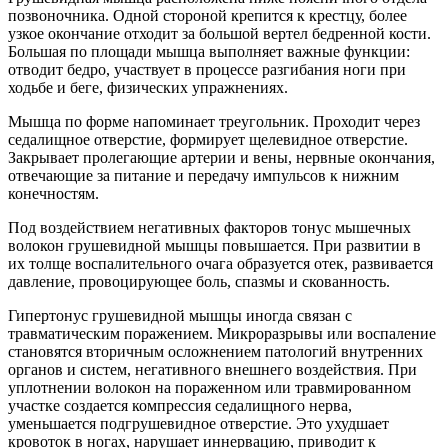
позвоночника. Одной стороной крепится к крестцу, более
узкое окончание отходит за большой вертел бедренной кости.
Большая по площади мышца выполняет важные функции:
отводит бедро, участвует в процессе разгибания ноги при
ходьбе и беге, физических упражнениях.
Мышца по форме напоминает треугольник. Проходит через
седалищное отверстие, формирует щелевидное отверстие.
Закрывает пролегающие артерии и вены, нервные окончания,
отвечающие за питание и передачу импульсов к нижним
конечностям.
Под воздействием негативных факторов тонус мышечных
волокон грушевидной мышцы повышается. При развитии в
их толще воспалительного очага образуется отек, развивается
давление, провоцирующее боль, спазмы и скованность.
Гипертонус грушевидной мышцы иногда связан с
травматическим поражением. Микроразрывы или воспаление
становятся вторичным осложнением патологий внутренних
органов и систем, негативного внешнего воздействия. При
уплотнении волокон на пораженном или травмированном
участке создается компрессия седалищного нерва,
уменьшается подгрушевидное отверстие. Это ухудшает
кровоток в ногах, нарушает иннервацию, приводит к