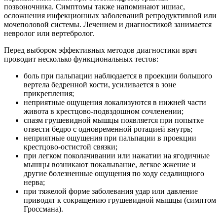
позвоночника. Симптомы также напоминают ишиас,
осложнения инфекционных заболеваний репродуктивной или
мочеполовой системы. Лечением и диагностикой занимается
невролог или вертебролог.
Перед выбором эффективных методов диагностики врач
проводит несколько функциональных тестов:
боль при пальпации наблюдается в проекции большого
вертела бедренной кости, усиливается в зоне
прикрепления;
неприятные ощущения локализуются в нижней части
живота в крестцово-подвздошном сочленении;
спазм грушевидной мышцы появляется при попытке
отвести бедро с одновременной ротацией внутрь;
неприятные ощущения при пальпации в проекции
крестцово-остистой связки;
при легком поколачивании или нажатии на ягодичные
мышцы возникают покалывание, легкое жжение и
другие болезненные ощущения по ходу седалищного
нерва;
при тяжелой форме заболевания удар или давление
приводят к сокращению грушевидной мышцы (симптом
Гроссмана).