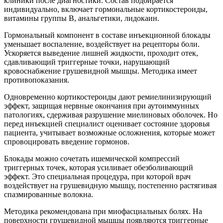
клиники после диагностики. Состав подбирается
индивидуально, включает гормональные кортикостероиды,
витамины группы B, анальгетики, лидокаин.
Гормональный компонент в составе инъекционной блокады
уменьшает воспаление, воздействует на рецепторы боли.
Ускоряется выведение лишней жидкости, проходит отек,
сдавливающий триггерные точки, нарушающий
кровоснабжение грушевидной мышцы. Методика имеет
противопоказания.
Одновременно кортикостероиды дают ремиелинизирующий
эффект, защищая нервные окончания при аутоиммунных
патологиях, сдерживая разрушение миелиновых оболочек. Но
перед инъекцией специалист оценивает состояние здоровья
пациента, учитывает возможные осложнения, которые может
спровоцировать введение гормонов.
Блокады можно сочетать ишемической компрессий
триггерных точек, которая усиливает обезболивающий
эффект. Это специальная процедура, при которой врач
воздействует на грушевидную мышцу, постепенно растягивая
спазмированные волокна.
Методика рекомендована при миофасциальных болях. На
поверхности грушевидной мышцы появляются триггерные