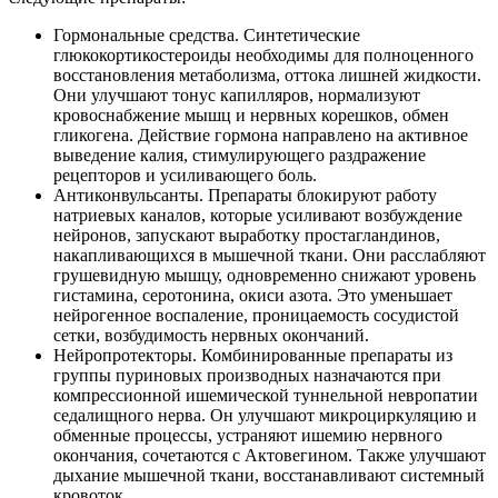
Гормональные средства. Синтетические
глюкокортикостероиды необходимы для полноценного
восстановления метаболизма, оттока лишней жидкости.
Они улучшают тонус капилляров, нормализуют
кровоснабжение мышц и нервных корешков, обмен
гликогена. Действие гормона направлено на активное
выведение калия, стимулирующего раздражение
рецепторов и усиливающего боль.
Антиконвульсанты. Препараты блокируют работу
натриевых каналов, которые усиливают возбуждение
нейронов, запускают выработку простагландинов,
накапливающихся в мышечной ткани. Они расслабляют
грушевидную мышцу, одновременно снижают уровень
гистамина, серотонина, окиси азота. Это уменьшает
нейрогенное воспаление, проницаемость сосудистой
сетки, возбудимость нервных окончаний.
Нейропротекторы. Комбинированные препараты из
группы пуриновых производных назначаются при
компрессионной ишемической туннельной невропатии
седалищного нерва. Он улучшают микроциркуляцию и
обменные процессы, устраняют ишемию нервного
окончания, сочетаются с Актовегином. Также улучшают
дыхание мышечной ткани, восстанавливают системный
кровоток.