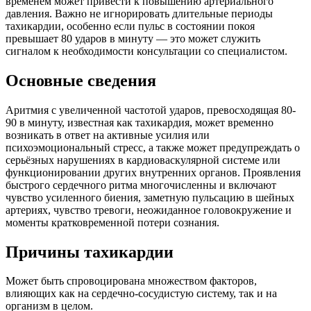
временем может привести к повышению артериального
давления. Важно не игнорировать длительные периоды
тахикардии, особенно если пульс в состоянии покоя
превышает 80 ударов в минуту — это может служить
сигналом к необходимости консультации со специалистом.
Основные сведения
Аритмия с увеличенной частотой ударов, превосходящая 80-
90 в минуту, известная как тахикардия, может временно
возникать в ответ на активные усилия или
психоэмоциональный стресс, а также может предупреждать о
серьёзных нарушениях в кардиоваскулярной системе или
функционировании других внутренних органов. Проявления
быстрого сердечного ритма многочисленны и включают
чувство усиленного биения, заметную пульсацию в шейных
артериях, чувство тревоги, неожиданное головокружение и
моменты кратковременной потери сознания.
Причины тахикардии
Может быть спровоцирована множеством факторов,
влияющих как на сердечно-сосудистую систему, так и на
организм в целом.